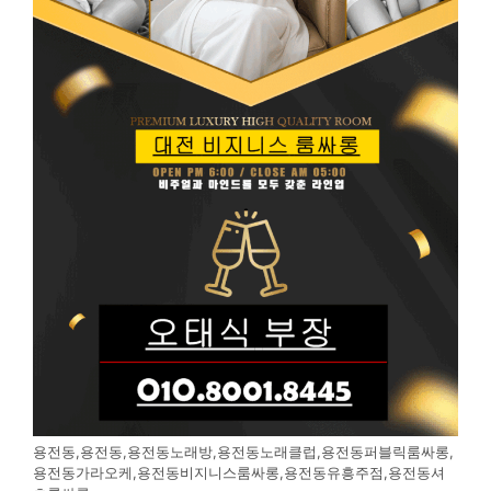
용전동,용전동,용전동노래방,용전동노래클럽,용전동퍼블릭룸싸롱,
용전동가라오케,용전동비지니스룸싸롱,용전동유흥주점,용전동셔