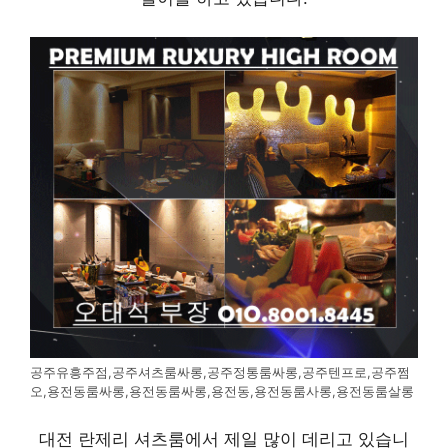
공주유흥주점,공주셔츠룸싸롱,공주정통룸싸롱,공주텐프로,공주쩜
오,용전동룸싸롱,용전동룸싸롱,용전동,용전동룸사롱,용전동룸살롱
대전 란제리 셔츠룸에서 제일 많이 데리고 있습니