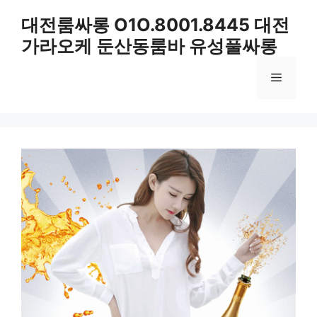
컨
대전룸싸롱 O1O.8001.8445 대전
텐
가라오케 둔산동룸바 유성풀싸롱
츠
로
메
건
너
뛰
뉴
기