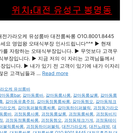
대전가라오케 유성룸바 대전룸싸롱 O1O.8001.8445
요 영업왕 오태식부장 인사드립니다^^* ▶ 현재
저가를 자랑하는 오태식부장입니다. ▶ 무엇보다 고객우
식부장입니다. ▶ 지금 저의 이 자리는 고객님들께서
입니다. ▶ 내가 있기 전 고객이 있기에 내가 이자리
수많은 고객님들과 …
Read more
전가라오케 유성룸바
갈마동룸bar
,
갈마동룸바
,
갈마동룸사롱
,
갈마동룸살롱
,
갈마동룸
흥
,
갈마동유흥주점
,
갈마동정통룸싸롱
,
갈마동쩜오
,
갈마동체크
가라오케
,
갈마동퍼블릭룸싸롱
,
갈마동하이퍼블릭
,
괴정동가라오
동룸바
,
괴정동룸사롱
,
괴정동룸살롱
,
괴정동룸싸롱
,
괴정동비지
점
,
괴정동정통룸싸롱
,
괴정동쩜오
,
괴정동체크가게
,
괴정동테이
퍼블릭룸싸롱
,
괴정동하이퍼블릭
,
대전가라오케
,
대전노래방
,
대
살롱
,
대전룸싸롱
,
대전룸싸롱 O1O.8001.8445 대전유흥주점 대