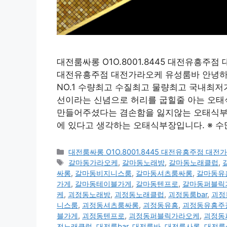
대전룸싸롱 O1O.8001.8445 대전유흥주점 
대전유흥주점 대전가라오케 유성룸바 안녕하세
NO.1 수량최고 수질최고 물량최고 국내최
선이라는 신념으로 허리를 굽힐줄 아는 오태
만들어주셨다는 겸손함을 잃지않는 오태식부장
에 있다고 생각하는 오태식부장입니다. ※ 
카
대전룸싸롱 O1O.8001.8445 대전유흥주점 대
테
태
갈마동가라오케
,
갈마동노래방
,
갈마동노래클럽
,
고
그
싸롱
,
갈마동비지니스룸
,
갈마동셔츠룸싸롱
,
갈마동유
리
가게
,
갈마동테이블가게
,
갈마동텐프로
,
갈마동퍼블릭
케
,
괴정동노래방
,
괴정동노래클럽
,
괴정동룸bar
,
괴정
니스룸
,
괴정동셔츠룸싸롱
,
괴정동유흥
,
괴정동유흥주
블가게
,
괴정동텐프로
,
괴정동퍼블릭가라오케
,
괴정동
전노래클럽
,
대전룸bar
,
대전룸바
,
대전룸사롱
,
대전룸