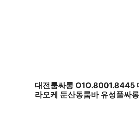
컨
텐
츠
로
건
너
뛰
기
대전룸싸롱 O1O.8001.8445
라오케 둔산동룸바 유성풀싸