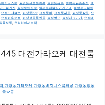
동비지니스룸
,
월평동셔츠룸싸롱
,
월평동유흥
,
월평동유흥주점
,
월
테이블가게
,
월평동텐프로
,
월평동퍼블릭가라오케
,
월평동퍼블릭
,
유성노래클럽
,
유성룸bar
,
유성룸바
,
유성룸사롱
,
유성룸살롱
,
유
,
유성유흥주점
,
유성정통룸싸롱
,
유성쩜오
,
유성체크가게
,
유성테
릭룸싸롱
,
유성하이퍼블릭
.8445 대전가라오케 대전룸