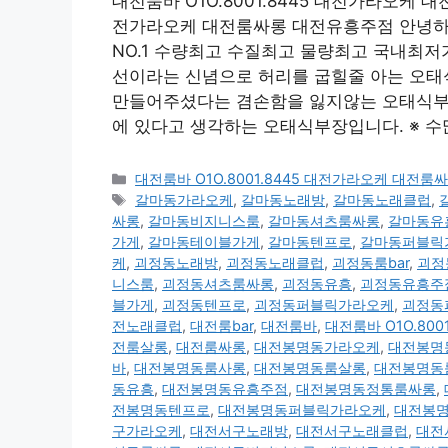
대전룸바 O1O.8001.8445 대전가라오케 대
전가라오케 대전룸싸롱 대전유흥주점 안녕하세
NO.1 수량최고 수질최고 물량최고 국내최
선이라는 신념으로 허리를 굽힐줄 아는 오태
만들어주셨다는 겸손함을 잃지않는 오태식부장
에 있다고 생각하는 오태식부장입니다. ※ 
카
대전룸바 O1O.8001.8445 대전가라오케 대전
테
태
갈마동가라오케
,
갈마동노래방
,
갈마동노래클럽
,
고
그
싸롱
,
갈마동비지니스룸
,
갈마동셔츠룸싸롱
,
갈마동유
리
가게
,
갈마동테이블가게
,
갈마동텐프로
,
갈마동퍼블릭
케
,
괴정동노래방
,
괴정동노래클럽
,
괴정동룸bar
,
괴정
니스룸
,
괴정동셔츠룸싸롱
,
괴정동유흥
,
괴정동유흥주
블가게
,
괴정동텐프로
,
괴정동퍼블릭가라오케
,
괴정동
전노래클럽
,
대전룸bar
,
대전룸바
,
대전룸바 O1O.80
전룸살롱
,
대전룸싸롱
,
대전봉명동가라오케
,
대전봉명
바
,
대전봉명동룸사롱
,
대전봉명동룸살롱
,
대전봉명동
동유흥
,
대전봉명동유흥주점
,
대전봉명동정통룸싸롱
,
전봉명동텐프로
,
대전봉명동퍼블릭가라오케
,
대전봉
구가라오케
,
대전서구노래방
,
대전서구노래클럽
,
대전