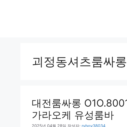
괴정동셔츠룸싸롱
대전룸싸롱 O1O.800
가라오케 유성룸바
2025년 04월 28일
작성자:
ryboy38034