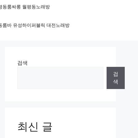
 월평동룸싸롱 월평동노래방
둔산동룸바 유성하이퍼블릭 대전노래방
검색
검
색
최신 글