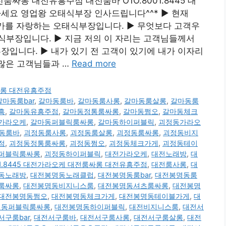
전룸싸롱 대전유흥주점 대전룸바 O1O.8001.8445 대
요 영업왕 오태식부장 인사드립니다^^* ▶ 현재
저가를 자랑하는 오태식부장입니다. ▶ 무엇보다 고객우
식부장입니다. ▶ 지금 저의 이 자리는 고객님들께서
입니다. ▶ 내가 있기 전 고객이 있기에 내가 이자리
수많은 고객님들과 …
Read more
룸싸롱 대전유흥주점
갈마동룸bar
,
갈마동룸바
,
갈마동룸사롱
,
갈마동룸살롱
,
갈마동룸
흥
,
갈마동유흥주점
,
갈마동정통룸싸롱
,
갈마동쩜오
,
갈마동체크
가라오케
,
갈마동퍼블릭룸싸롱
,
갈마동하이퍼블릭
,
괴정동가라오
동룸바
,
괴정동룸사롱
,
괴정동룸살롱
,
괴정동룸싸롱
,
괴정동비지
점
,
괴정동정통룸싸롱
,
괴정동쩜오
,
괴정동체크가게
,
괴정동테이
퍼블릭룸싸롱
,
괴정동하이퍼블릭
,
대전가라오케
,
대전노래방
,
대
01.8445 대전가라오케 대전룸싸롱 대전유흥주점
,
대전룸사롱
,
대
동노래방
,
대전봉명동노래클럽
,
대전봉명동룸bar
,
대전봉명동룸
룸싸롱
,
대전봉명동비지니스룸
,
대전봉명동셔츠룸싸롱
,
대전봉명
대전봉명동쩜오
,
대전봉명동체크가게
,
대전봉명동테이블가게
,
대
명동퍼블릭룸싸롱
,
대전봉명동하이퍼블릭
,
대전비지니스룸
,
대전서
서구룸bar
,
대전서구룸바
,
대전서구룸사롱
,
대전서구룸살롱
,
대전