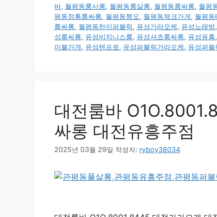
바
,
월평동룸사롱
,
월평동룸살롱
,
월평동룸싸롱
,
월평
평동정통룸싸롱
,
월평동쩜오
,
월평동체크가게
,
월평동
룸싸롱
,
월평동하이퍼블릭
,
유성가라오케
,
유성노래방
성룸싸롱
,
유성비지니스룸
,
유성셔츠룸싸롱
,
유성유흥
이블가게
,
유성텐프로
,
유성퍼블릭가라오케
,
유성퍼블
대전룸바 O1O.8001
싸롱 대전유흥주점
2025년 03월 29일
작성자:
ryboy38034