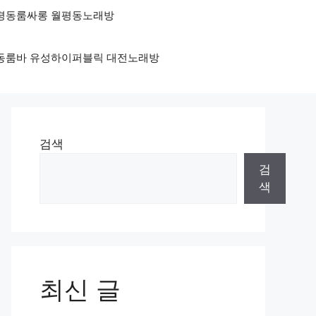
 월평동룸싸롱 월평동노래방
둔산동룸바 유성하이퍼블릭 대전노래방
검색
검
색
최신 글