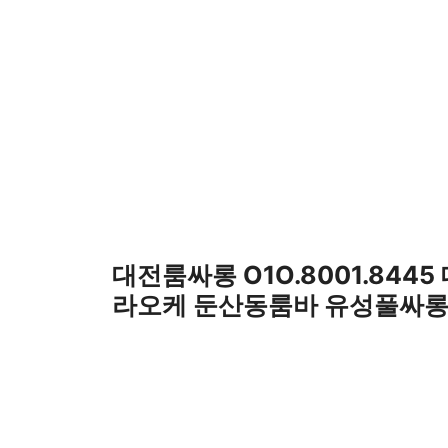
컨
텐
츠
로
건
너
뛰
기
대전룸싸롱 O1O.8001.8445
라오케 둔산동룸바 유성풀싸