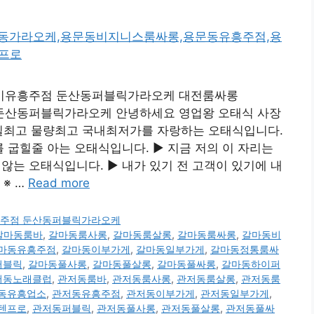
 세종시유흥주점 둔산동퍼블릭가라오케 대전룸싸롱
주점 둔산동퍼블릭가라오케 안녕하세요 영업왕 오태식 사장
 수질최고 물량최고 국내최저가를 자랑하는 오태식입니다.
굽힐줄 아는 오태식입니다. ▶ 지금 저의 이 자리는
는 오태식입니다. ▶ 내가 있기 전 고객이 있기에 내
※ …
Read more
시유흥주점 둔산동퍼블릭가라오케
갈마동룸바
,
갈마동룸사롱
,
갈마동룸살롱
,
갈마동룸싸롱
,
갈마동비
마동유흥주점
,
갈마동이부가게
,
갈마동일부가게
,
갈마동정통룸싸
퍼블릭
,
갈마동풀사롱
,
갈마동풀살롱
,
갈마동풀싸롱
,
갈마동하이퍼
저동노래클럽
,
관저동룸바
,
관저동룸사롱
,
관저동룸살롱
,
관저동룸
동유흥업소
,
관저동유흥주점
,
관저동이부가게
,
관저동일부가게
,
텐프로
,
관저동퍼블릭
,
관저동풀사롱
,
관저동풀살롱
,
관저동풀싸