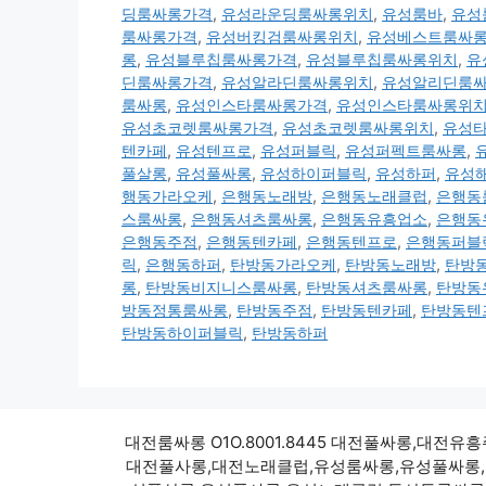
딩룸싸롱가격
,
유성라운딩룸싸롱위치
,
유성룸바
,
유성
룸싸롱가격
,
유성버킹검룸싸롱위치
,
유성베스트룸싸
롱
,
유성블루칩룸싸롱가격
,
유성블루칩룸싸롱위치
,
유
딘룸싸롱가격
,
유성알라딘룸싸롱위치
,
유성알리딘룸
룸싸롱
,
유성인스타룸싸롱가격
,
유성인스타룸싸롱위
유성초코렛룸싸롱가격
,
유성초코렛룸싸롱위치
,
유성
텐카페
,
유성텐프로
,
유성퍼블릭
,
유성퍼펙트룸싸롱
,
풀살롱
,
유성풀싸롱
,
유성하이퍼블릭
,
유성하퍼
,
유성
행동가라오케
,
은행동노래방
,
은행동노래클럽
,
은행동
스룸싸롱
,
은행동셔츠룸싸롱
,
은행동유흥업소
,
은행동
은행동주점
,
은행동텐카페
,
은행동텐프로
,
은행동퍼블
릭
,
은행동하퍼
,
탄방동가라오케
,
탄방동노래방
,
탄방
롱
,
탄방동비지니스룸싸롱
,
탄방동셔츠룸싸롱
,
탄방동
방동정통룸싸롱
,
탄방동주점
,
탄방동텐카페
,
탄방동텐
탄방동하이퍼블릭
,
탄방동하퍼
대전룸싸롱 O1O.8001.8445 대전풀싸롱,
대전풀사롱,대전노래클럽,유성룸싸롱,유성풀싸롱