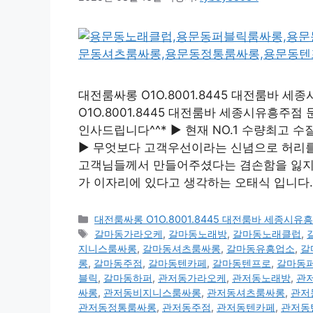
대전룸싸롱 O1O.8001.8445 대전룸바
O1O.8001.8445 대전룸바 세종시유흥
인사드립니다^^* ▶ 현재 NO.1 수량최고
▶ 무엇보다 고객우선이라는 신념으로 허리를 
고객님들께서 만들어주셨다는 겸손함을 잃지않
가 이자리에 있다고 생각하는 오태식 입니다. 
카
대전룸싸롱 O1O.8001.8445 대전룸바 세종
테
태
갈마동가라오케
,
갈마동노래방
,
갈마동노래클럽
,
고
그
지니스룸싸롱
,
갈마동셔츠룸싸롱
,
갈마동유흥업소
,
갈
리
롱
,
갈마동주점
,
갈마동텐카페
,
갈마동텐프로
,
갈마동
블릭
,
갈마동하퍼
,
관저동가라오케
,
관저동노래방
,
관
싸롱
,
관저동비지니스룸싸롱
,
관저동셔츠룸싸롱
,
관저
관저동정통룸싸롱
,
관저동주점
,
관저동텐카페
,
관저동