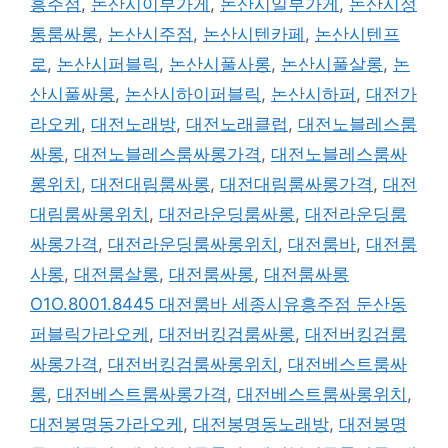
흥주점
,
논산시이부가게
,
논산시일부가게
,
논산시정
통룸싸롱
,
논산시주점
,
논산시텐카페
,
논산시텐프
로
,
논산시퍼블릭
,
논산시풀사롱
,
논산시풀살롱
,
논
산시풀싸롱
,
논산시하이퍼블릭
,
논산시하퍼
,
대전가
라오케
,
대전노래방
,
대전노래클럽
,
대전노블레스룸
싸롱
,
대전노블레스룸싸롱가격
,
대전노블레스룸싸
롱위치
,
대전대림룸싸롱
,
대전대림룸싸롱가격
,
대전
대림룸싸롱위치
,
대전라운딩룸싸롱
,
대전라운딩룸
싸롱가격
,
대전라운딩룸싸롱위치
,
대전룸바
,
대전룸
사롱
,
대전룸살롱
,
대전룸싸롱
,
대전룸싸롱
O1O.8001.8445 대전룸바 세종시유흥주점 둔산동
퍼블릭가라오케
,
대전버킹검룸싸롱
,
대전버킹검룸
싸롱가격
,
대전버킹검룸싸롱위치
,
대전베스트룸싸
롱
,
대전베스트룸싸롱가격
,
대전베스트룸싸롱위치
,
대전봉명동가라오케
,
대전봉명동노래방
,
대전봉명