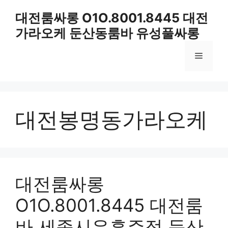
컨
대전룸싸롱 O1O.8001.8445 대전
텐
가라오케 둔산동룸바 유성풀싸롱
츠
로
메
건
너
뛰
뉴
기
대전봉명동가라오케
대전룸싸롱
O1O.8001.8445 대전룸
바 세종시유흥주점 둔산