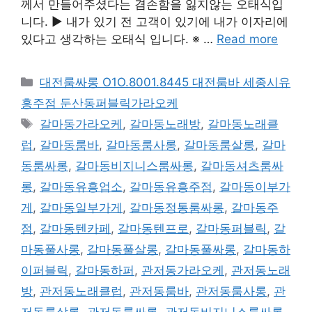
께서 만들어주셨다는 겸손함을 잃지않는 오태식입
니다. ▶ 내가 있기 전 고객이 있기에 내가 이자리에
있다고 생각하는 오태식 입니다. ※ …
Read more
카
대전룸싸롱 O1O.8001.8445 대전룸바 세종시유
테
흥주점 둔산동퍼블릭가라오케
고
태
갈마동가라오케
,
갈마동노래방
,
갈마동노래클
리
그
럽
,
갈마동룸바
,
갈마동룸사롱
,
갈마동룸살롱
,
갈마
동룸싸롱
,
갈마동비지니스룸싸롱
,
갈마동셔츠룸싸
롱
,
갈마동유흥업소
,
갈마동유흥주점
,
갈마동이부가
게
,
갈마동일부가게
,
갈마동정통룸싸롱
,
갈마동주
점
,
갈마동텐카페
,
갈마동텐프로
,
갈마동퍼블릭
,
갈
마동풀사롱
,
갈마동풀살롱
,
갈마동풀싸롱
,
갈마동하
이퍼블릭
,
갈마동하퍼
,
관저동가라오케
,
관저동노래
방
,
관저동노래클럽
,
관저동룸바
,
관저동룸사롱
,
관
저동룸살롱
,
관저동룸싸롱
,
관저동비지니스룸싸롱
,