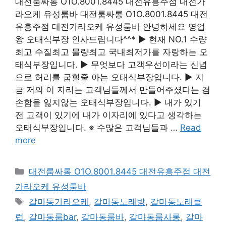
대전룸싸롱 O1O.8001.8445 대전유흥주점 대전가
라오케 유성룸바 대전룸싸롱 O1O.8001.8445 대전
유흥주점 대전가라오케 유성룸바 안녕하세요 영업
왕 오태식부장 인사드립니다^^* ▶ 현재 NO.1 수량
최고 수질최고 물량최고 국내최저가를 자랑하는 오
태식부장입니다. ▶ 무엇보다 고객우선이라는 신념
으로 허리를 굽힐줄 아는 오태식부장입니다. ▶ 지
금 저의 이 자리는 고객님들께서 만들어주셨다는 겸
손함을 잃지않는 오태식부장입니다. ▶ 내가 있기
전 고객이 있기에 내가 이자리에 있다고 생각하는
오태식부장입니다. ※ 수많은 고객님들과 …
Read
more
카
대전룸싸롱 O1O.8001.8445 대전유흥주점 대전
테
가라오케 유성룸바
고
태
갈마동가라오케
,
갈마동노래방
,
갈마동노래클
리
그
럽
,
갈마동룸bar
,
갈마동룸바
,
갈마동룸사롱
,
갈마