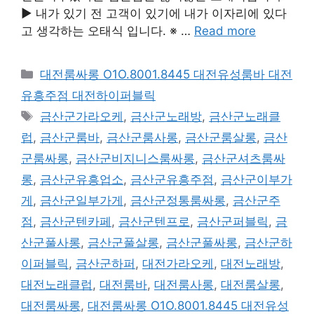
▶ 내가 있기 전 고객이 있기에 내가 이자리에 있다
고 생각하는 오태식 입니다. ※ …
Read more
카
대전룸싸롱 O1O.8001.8445 대전유성룸바 대전
테
유흥주점 대전하이퍼블릭
고
태
금산군가라오케
,
금산군노래방
,
금산군노래클
리
그
럽
,
금산군룸바
,
금산군룸사롱
,
금산군룸살롱
,
금산
군룸싸롱
,
금산군비지니스룸싸롱
,
금산군셔츠룸싸
롱
,
금산군유흥업소
,
금산군유흥주점
,
금산군이부가
게
,
금산군일부가게
,
금산군정통룸싸롱
,
금산군주
점
,
금산군텐카페
,
금산군텐프로
,
금산군퍼블릭
,
금
산군풀사롱
,
금산군풀살롱
,
금산군풀싸롱
,
금산군하
이퍼블릭
,
금산군하퍼
,
대전가라오케
,
대전노래방
,
대전노래클럽
,
대전룸바
,
대전룸사롱
,
대전룸살롱
,
대전룸싸롱
,
대전룸싸롱 O1O.8001.8445 대전유성