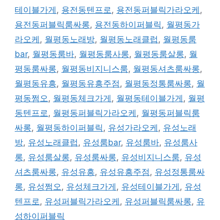
테이블가게
,
용전동텐프로
,
용전동퍼블릭가라오케
,
용전동퍼블릭룸싸롱
,
용전동하이퍼블릭
,
월평동가
라오케
,
월평동노래방
,
월평동노래클럽
,
월평동룸
bar
,
월평동룸바
,
월평동룸사롱
,
월평동룸살롱
,
월
평동룸싸롱
,
월평동비지니스룸
,
월평동셔츠룸싸롱
,
월평동유흥
,
월평동유흥주점
,
월평동정통룸싸롱
,
월
평동쩜오
,
월평동체크가게
,
월평동테이블가게
,
월평
동텐프로
,
월평동퍼블릭가라오케
,
월평동퍼블릭룸
싸롱
,
월평동하이퍼블릭
,
유성가라오케
,
유성노래
방
,
유성노래클럽
,
유성룸bar
,
유성룸바
,
유성룸사
롱
,
유성룸살롱
,
유성룸싸롱
,
유성비지니스룸
,
유성
셔츠룸싸롱
,
유성유흥
,
유성유흥주점
,
유성정통룸싸
롱
,
유성쩜오
,
유성체크가게
,
유성테이블가게
,
유성
텐프로
,
유성퍼블릭가라오케
,
유성퍼블릭룸싸롱
,
유
성하이퍼블릭