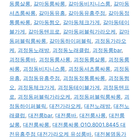
동룸살롱
,
갈마동룸싸롱
,
갈마동비지니스룸
,
갈마동
셔츠룸싸롱
,
갈마동유흥
,
갈마동유흥주점
,
갈마동정
통룸싸롱
,
갈마동쩜오
,
갈마동체크가게
,
갈마동테이
블가게
,
갈마동텐프로
,
갈마동퍼블릭가라오케
,
갈마
동퍼블릭룸싸롱
,
갈마동하이퍼블릭
,
괴정동가라오
케
,
괴정동노래방
,
괴정동노래클럽
,
괴정동룸bar
,
괴정동룸바
,
괴정동룸사롱
,
괴정동룸살롱
,
괴정동룸
싸롱
,
괴정동비지니스룸
,
괴정동셔츠룸싸롱
,
괴정동
유흥
,
괴정동유흥주점
,
괴정동정통룸싸롱
,
괴정동쩜
오
,
괴정동체크가게
,
괴정동테이블가게
,
괴정동텐프
로
,
괴정동퍼블릭가라오케
,
괴정동퍼블릭룸싸롱
,
괴
정동하이퍼블릭
,
대전가라오케
,
대전노래방
,
대전노
래클럽
,
대전룸bar
,
대전룸바
,
대전룸사롱
,
대전룸
살롱
,
대전룸싸롱
,
대전룸싸롱 O1O.8001.8445 대
전유흥주점 대전가라오케 유성룸바
,
대전봉명동가