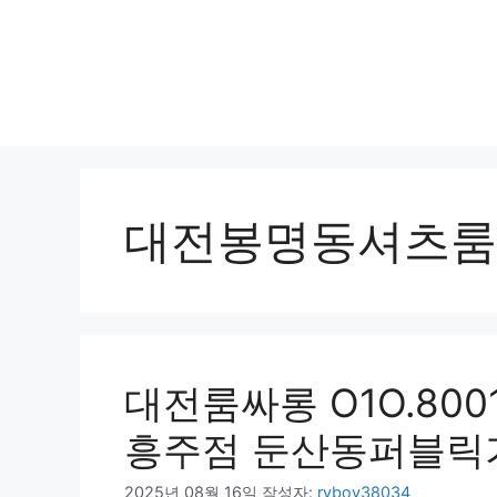
대전봉명동셔츠룸
대전룸싸롱 O1O.800
흥주점 둔산동퍼블릭
2025년 08월 16일
작성자:
ryboy38034