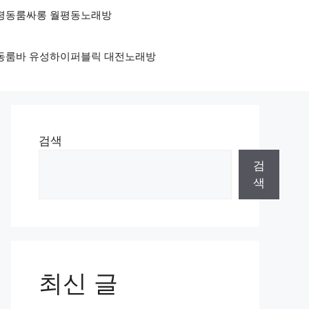
 월평동룸싸롱 월평동노래방
둔산동룸바 유성하이퍼블릭 대전노래방
검색
검
색
최신 글