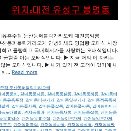
 세종시유흥주점 둔산동퍼블릭가라오케 대전룸싸롱
주점 둔산동퍼블릭가라오케 안녕하세요 영업왕 오태식 사장
 수질최고 물량최고 국내최저가를 자랑하는 오태식입니다.
굽힐줄 아는 오태식입니다. ▶ 지금 저의 이 자리는
는 오태식입니다. ▶ 내가 있기 전 고객이 있기에 내
※ …
Read more
시유흥주점 둔산동퍼블릭가라오케
갈마동룸바
,
갈마동룸사롱
,
갈마동룸살롱
,
갈마동룸싸롱
,
갈마동비
마동유흥주점
,
갈마동이부가게
,
갈마동일부가게
,
갈마동정통룸싸
퍼블릭
,
갈마동풀사롱
,
갈마동풀살롱
,
갈마동풀싸롱
,
갈마동하이퍼
저동노래클럽
,
관저동룸바
,
관저동룸사롱
,
관저동룸살롱
,
관저동룸
동유흥업소
,
관저동유흥주점
,
관저동이부가게
,
관저동일부가게
,
텐프로
,
관저동퍼블릭
,
관저동풀사롱
,
관저동풀살롱
,
관저동풀싸
관평동노래방
,
관평동노래클럽
,
관평동룸바
,
관평동룸사롱
,
관평동