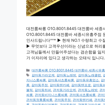
대전룸싸롱 O1O.8001.8445 대전룸바
O1O.8001.8445 대전룸바 세종시유흥
인사드립니다^^* ▶ 현재 NO.1 수량최고
▶ 무엇보다 고객우선이라는 신념으로 허리를 
고객님들께서 만들어주셨다는 겸손함을 잃지않
가 이자리에 있다고 생각하는 오태식 입니다. 
카
대전룸싸롱 O1O.8001.8445 대전룸바 세종
테
태
갈마동가라오케
,
갈마동노래방
,
갈마동노래클럽
,
고
그
지니스룸싸롱
,
갈마동셔츠룸싸롱
,
갈마동유흥업소
,
갈
리
롱
,
갈마동주점
,
갈마동텐카페
,
갈마동텐프로
,
갈마동
블릭
,
갈마동하퍼
,
관저동가라오케
,
관저동노래방
,
관
싸롱
,
관저동비지니스룸싸롱
,
관저동셔츠룸싸롱
,
관저
관저동정통룸싸롱
,
관저동주점
,
관저동텐카페
,
관저동
롱
,
관저동하이퍼블릭
,
관저동하퍼
,
관평동가라오케
,