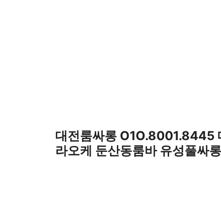
컨
텐
츠
로
건
너
뛰
기
대전룸싸롱 O1O.8001.8445
라오케 둔산동룸바 유성풀싸