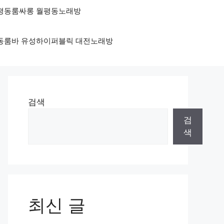
 월평동룸싸롱 월평동노래방
둔산동룸바 유성하이퍼블릭 대전노래방
검색
검
색
최신 글