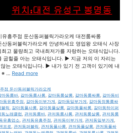
 세종시유흥주점 둔산동퍼블릭가라오케 대전룸싸롱
주점 둔산동퍼블릭가라오케 안녕하세요 영업왕 오태식 사장
 수질최고 물량최고 국내최저가를 자랑하는 오태식입니다.
굽힐줄 아는 오태식입니다. ▶ 지금 저의 이 자리는
는 오태식입니다. ▶ 내가 있기 전 고객이 있기에 내
※ …
Read more
시유흥주점 둔산동퍼블릭가라오케
갈마동룸바
,
갈마동룸사롱
,
갈마동룸살롱
,
갈마동룸싸롱
,
갈마동비
마동유흥주점
,
갈마동이부가게
,
갈마동일부가게
,
갈마동정통룸싸
퍼블릭
,
갈마동풀사롱
,
갈마동풀살롱
,
갈마동풀싸롱
,
갈마동하이퍼
저동노래클럽
,
관저동룸바
,
관저동룸사롱
,
관저동룸살롱
,
관저동룸
동유흥업소
,
관저동유흥주점
,
관저동이부가게
,
관저동일부가게
,
텐프로
,
관저동퍼블릭
,
관저동풀사롱
,
관저동풀살롱
,
관저동풀싸
관평동노래방
,
관평동노래클럽
,
관평동룸바
,
관평동룸사롱
,
관평동