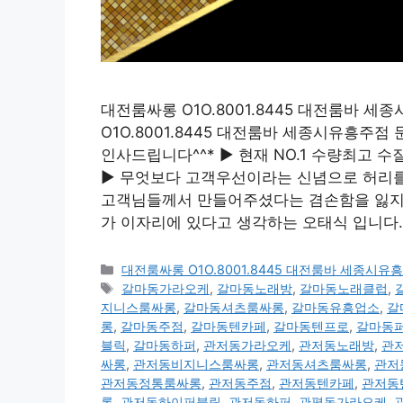
대전룸싸롱 O1O.8001.8445 대전룸바
O1O.8001.8445 대전룸바 세종시유흥
인사드립니다^^* ▶ 현재 NO.1 수량최고
▶ 무엇보다 고객우선이라는 신념으로 허리를 
고객님들께서 만들어주셨다는 겸손함을 잃지않
가 이자리에 있다고 생각하는 오태식 입니다. 
카
대전룸싸롱 O1O.8001.8445 대전룸바 세종
테
태
갈마동가라오케
,
갈마동노래방
,
갈마동노래클럽
,
고
그
지니스룸싸롱
,
갈마동셔츠룸싸롱
,
갈마동유흥업소
,
갈
리
롱
,
갈마동주점
,
갈마동텐카페
,
갈마동텐프로
,
갈마동
블릭
,
갈마동하퍼
,
관저동가라오케
,
관저동노래방
,
관
싸롱
,
관저동비지니스룸싸롱
,
관저동셔츠룸싸롱
,
관저
관저동정통룸싸롱
,
관저동주점
,
관저동텐카페
,
관저동
롱
,
관저동하이퍼블릭
,
관저동하퍼
,
관평동가라오케
,