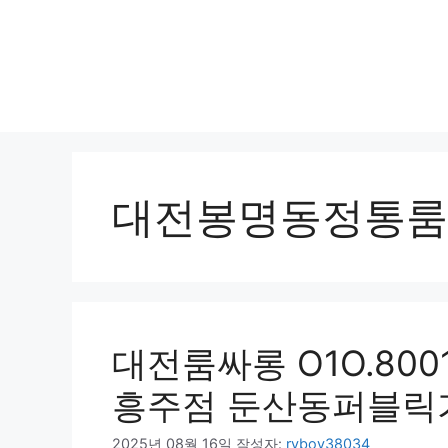
대전봉명동정통룸
대전룸싸롱 O1O.800
흥주점 둔산동퍼블릭
2025년 08월 16일
작성자:
ryboy38034