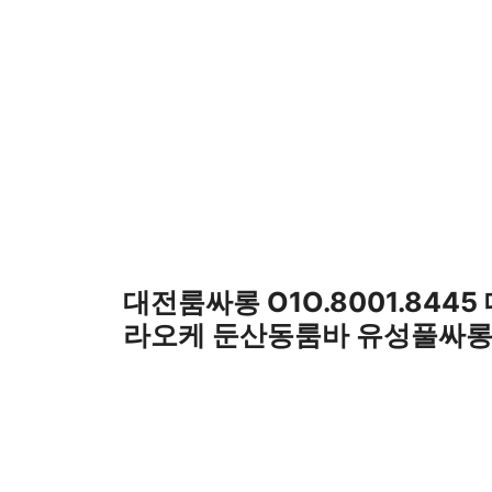
컨
텐
츠
로
건
너
뛰
기
대전룸싸롱 O1O.8001.8445
라오케 둔산동룸바 유성풀싸