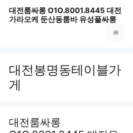
컨
대전룸싸롱 O1O.8001.8445 대전
텐
가라오케 둔산동룸바 유성풀싸롱
츠
로
메
건
너
뛰
뉴
기
대전봉명동테이블가
게
대전룸싸롱