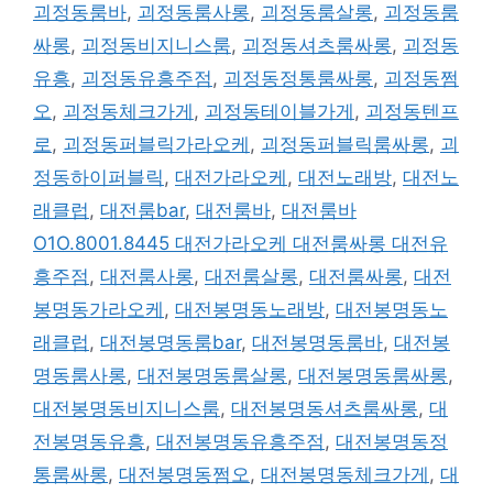
괴정동룸바
,
괴정동룸사롱
,
괴정동룸살롱
,
괴정동룸
싸롱
,
괴정동비지니스룸
,
괴정동셔츠룸싸롱
,
괴정동
유흥
,
괴정동유흥주점
,
괴정동정통룸싸롱
,
괴정동쩜
오
,
괴정동체크가게
,
괴정동테이블가게
,
괴정동텐프
로
,
괴정동퍼블릭가라오케
,
괴정동퍼블릭룸싸롱
,
괴
정동하이퍼블릭
,
대전가라오케
,
대전노래방
,
대전노
래클럽
,
대전룸bar
,
대전룸바
,
대전룸바
O1O.8001.8445 대전가라오케 대전룸싸롱 대전유
흥주점
,
대전룸사롱
,
대전룸살롱
,
대전룸싸롱
,
대전
봉명동가라오케
,
대전봉명동노래방
,
대전봉명동노
래클럽
,
대전봉명동룸bar
,
대전봉명동룸바
,
대전봉
명동룸사롱
,
대전봉명동룸살롱
,
대전봉명동룸싸롱
,
대전봉명동비지니스룸
,
대전봉명동셔츠룸싸롱
,
대
전봉명동유흥
,
대전봉명동유흥주점
,
대전봉명동정
통룸싸롱
,
대전봉명동쩜오
,
대전봉명동체크가게
,
대