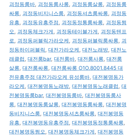
괴정동룸바
,
괴정동룸사롱
,
괴정동룸살롱
,
괴정동룸
싸롱
,
괴정동비지니스룸
,
괴정동셔츠룸싸롱
,
괴정동
유흥
,
괴정동유흥주점
,
괴정동정통룸싸롱
,
괴정동쩜
오
,
괴정동체크가게
,
괴정동테이블가게
,
괴정동텐프
로
,
괴정동퍼블릭가라오케
,
괴정동퍼블릭룸싸롱
,
괴
정동하이퍼블릭
,
대전가라오케
,
대전노래방
,
대전노
래클럽
,
대전룸bar
,
대전룸바
,
대전룸사롱
,
대전룸
살롱
,
대전룸싸롱
,
대전룸싸롱 O1O.8001.8445 대
전유흥주점 대전가라오케 유성룸바
,
대전봉명동가
라오케
,
대전봉명동노래방
,
대전봉명동노래클럽
,
대
전봉명동룸bar
,
대전봉명동룸바
,
대전봉명동룸사
롱
,
대전봉명동룸살롱
,
대전봉명동룸싸롱
,
대전봉명
동비지니스룸
,
대전봉명동셔츠룸싸롱
,
대전봉명동
유흥
,
대전봉명동유흥주점
,
대전봉명동정통룸싸롱
,
대전봉명동쩜오
,
대전봉명동체크가게
,
대전봉명동