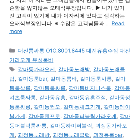
손함을 잃지않는 오태식부장입니다. ▶ 내가 있기
전 고객이 있기에 내가 이자리에 있다고 생각하는
오태식부장입니다. ※ 수많은 고객님들과 …
Read
more
카
대전룸싸롱 O1O.8001.8445 대전유흥주점 대전
테
가라오케 유성룸바
고
태
갈마동가라오케
,
갈마동노래방
,
갈마동노래클
리
그
럽
,
갈마동룸bar
,
갈마동룸바
,
갈마동룸사롱
,
갈마
동룸살롱
,
갈마동룸싸롱
,
갈마동비지니스룸
,
갈마동
셔츠룸싸롱
,
갈마동유흥
,
갈마동유흥주점
,
갈마동정
통룸싸롱
,
갈마동쩜오
,
갈마동체크가게
,
갈마동테이
블가게
,
갈마동텐프로
,
갈마동퍼블릭가라오케
,
갈마
동퍼블릭룸싸롱
,
갈마동하이퍼블릭
,
괴정동가라오
케
,
괴정동노래방
,
괴정동노래클럽
,
괴정동룸bar
,