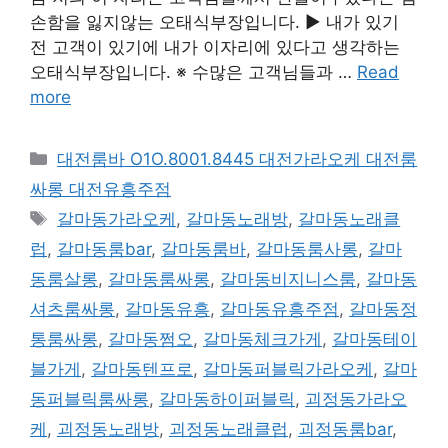
손함을 잃지않는 오태식부장입니다. ▶ 내가 있기
전 고객이 있기에 내가 이자리에 있다고 생각하는
오태식부장입니다. ※ 수많은 고객님들과 …
Read
more
카
대전룸바 O1O.8001.8445 대전가라오케 대전룸
테
싸롱 대전유흥주점
고
태
갈마동가라오케
,
갈마동노래방
,
갈마동노래클
리
그
럽
,
갈마동룸bar
,
갈마동룸바
,
갈마동룸사롱
,
갈마
동룸살롱
,
갈마동룸싸롱
,
갈마동비지니스룸
,
갈마동
셔츠룸싸롱
,
갈마동유흥
,
갈마동유흥주점
,
갈마동정
통룸싸롱
,
갈마동쩜오
,
갈마동체크가게
,
갈마동테이
블가게
,
갈마동텐프로
,
갈마동퍼블릭가라오케
,
갈마
동퍼블릭룸싸롱
,
갈마동하이퍼블릭
,
괴정동가라오
케
,
괴정동노래방
,
괴정동노래클럽
,
괴정동룸bar
,