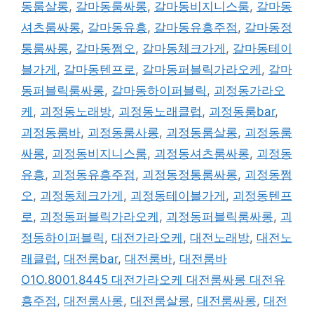
동룸살롱
,
갈마동룸싸롱
,
갈마동비지니스룸
,
갈마동
셔츠룸싸롱
,
갈마동유흥
,
갈마동유흥주점
,
갈마동정
통룸싸롱
,
갈마동쩜오
,
갈마동체크가게
,
갈마동테이
블가게
,
갈마동텐프로
,
갈마동퍼블릭가라오케
,
갈마
동퍼블릭룸싸롱
,
갈마동하이퍼블릭
,
괴정동가라오
케
,
괴정동노래방
,
괴정동노래클럽
,
괴정동룸bar
,
괴정동룸바
,
괴정동룸사롱
,
괴정동룸살롱
,
괴정동룸
싸롱
,
괴정동비지니스룸
,
괴정동셔츠룸싸롱
,
괴정동
유흥
,
괴정동유흥주점
,
괴정동정통룸싸롱
,
괴정동쩜
오
,
괴정동체크가게
,
괴정동테이블가게
,
괴정동텐프
로
,
괴정동퍼블릭가라오케
,
괴정동퍼블릭룸싸롱
,
괴
정동하이퍼블릭
,
대전가라오케
,
대전노래방
,
대전노
래클럽
,
대전룸bar
,
대전룸바
,
대전룸바
O1O.8001.8445 대전가라오케 대전룸싸롱 대전유
흥주점
,
대전룸사롱
,
대전룸살롱
,
대전룸싸롱
,
대전