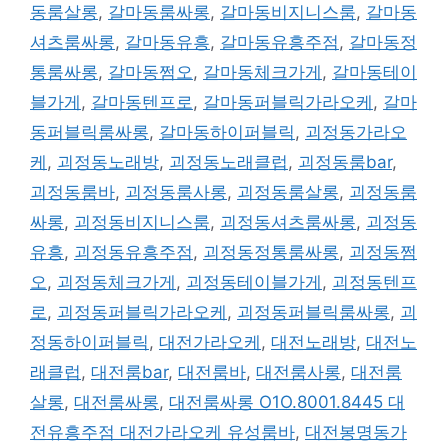
동룸살롱
,
갈마동룸싸롱
,
갈마동비지니스룸
,
갈마동
셔츠룸싸롱
,
갈마동유흥
,
갈마동유흥주점
,
갈마동정
통룸싸롱
,
갈마동쩜오
,
갈마동체크가게
,
갈마동테이
블가게
,
갈마동텐프로
,
갈마동퍼블릭가라오케
,
갈마
동퍼블릭룸싸롱
,
갈마동하이퍼블릭
,
괴정동가라오
케
,
괴정동노래방
,
괴정동노래클럽
,
괴정동룸bar
,
괴정동룸바
,
괴정동룸사롱
,
괴정동룸살롱
,
괴정동룸
싸롱
,
괴정동비지니스룸
,
괴정동셔츠룸싸롱
,
괴정동
유흥
,
괴정동유흥주점
,
괴정동정통룸싸롱
,
괴정동쩜
오
,
괴정동체크가게
,
괴정동테이블가게
,
괴정동텐프
로
,
괴정동퍼블릭가라오케
,
괴정동퍼블릭룸싸롱
,
괴
정동하이퍼블릭
,
대전가라오케
,
대전노래방
,
대전노
래클럽
,
대전룸bar
,
대전룸바
,
대전룸사롱
,
대전룸
살롱
,
대전룸싸롱
,
대전룸싸롱 O1O.8001.8445 대
전유흥주점 대전가라오케 유성룸바
,
대전봉명동가