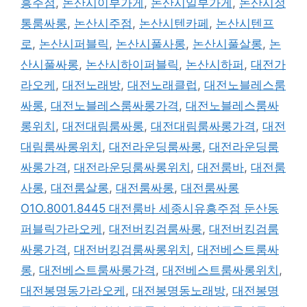
흥주점
,
논산시이부가게
,
논산시일부가게
,
논산시정
통룸싸롱
,
논산시주점
,
논산시텐카페
,
논산시텐프
로
,
논산시퍼블릭
,
논산시풀사롱
,
논산시풀살롱
,
논
산시풀싸롱
,
논산시하이퍼블릭
,
논산시하퍼
,
대전가
라오케
,
대전노래방
,
대전노래클럽
,
대전노블레스룸
싸롱
,
대전노블레스룸싸롱가격
,
대전노블레스룸싸
롱위치
,
대전대림룸싸롱
,
대전대림룸싸롱가격
,
대전
대림룸싸롱위치
,
대전라운딩룸싸롱
,
대전라운딩룸
싸롱가격
,
대전라운딩룸싸롱위치
,
대전룸바
,
대전룸
사롱
,
대전룸살롱
,
대전룸싸롱
,
대전룸싸롱
O1O.8001.8445 대전룸바 세종시유흥주점 둔산동
퍼블릭가라오케
,
대전버킹검룸싸롱
,
대전버킹검룸
싸롱가격
,
대전버킹검룸싸롱위치
,
대전베스트룸싸
롱
,
대전베스트룸싸롱가격
,
대전베스트룸싸롱위치
,
대전봉명동가라오케
,
대전봉명동노래방
,
대전봉명