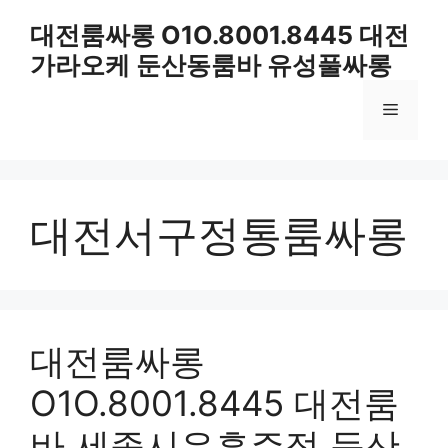
컨
대전룸싸롱 O1O.8001.8445 대전
텐
가라오케 둔산동룸바 유성풀싸롱
츠
로
메
건
너
뛰
뉴
기
대전서구정통룸싸롱
대전룸싸롱
O1O.8001.8445 대전룸
바 세종시유흥주점 둔산