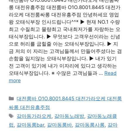
대전룸바 O1O.8001.8445 대전가라오케 대전룸싸
롱 대전유흥주점 대전룸바 O1O.8001.8445 대전가
라오케 대전룸싸롱 대전유흥주점 안녕하세요 영업
왕 오태식부장 인사드립니다^^* ▶ 현재 NO.1 수량
최고 수질최고 물량최고 국내최저가를 자랑하는 오
태식부장입니다. ▶ 무엇보다 고객우선이라는 신념
으로 허리를 굽힐줄 아는 오태식부장입니다. ▶ 지
금 저의 이 자리는 고객님들께서 만들어주셨다는 겸
손함을 잃지않는 오태식부장입니다. ▶ 내가 있기
전 고객이 있기에 내가 이자리에 있다고 생각하는
오태식부장입니다. ※ 수많은 고객님들과 …
Read
more
카
대전룸바 O1O.8001.8445 대전가라오케 대전룸
테
싸롱 대전유흥주점
고
태
갈마동가라오케
,
갈마동노래방
,
갈마동노래클
리
그
럽
,
갈마동룸bar
,
갈마동룸바
,
갈마동룸사롱
,
갈마