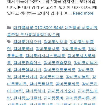
께서 만들어주셨다는 겸손함을 잃지않는 오태식입
니다. ▶ 내가 있기 전 고객이 있기에 내가 이자리에
있다고 생각하는 오태식 입니다. ※ …
Read more
카
대전룸싸롱 O1O.8001.8445 대전룸바 세종시유
테
흥주점 둔산동퍼블릭가라오케
고
태
갈마동가라오케
,
갈마동노래방
,
갈마동노래클
리
그
럽
,
갈마동룸바
,
갈마동룸사롱
,
갈마동룸살롱
,
갈마
동룸싸롱
,
갈마동비지니스룸싸롱
,
갈마동셔츠룸싸
롱
,
갈마동유흥업소
,
갈마동유흥주점
,
갈마동이부가
게
,
갈마동일부가게
,
갈마동정통룸싸롱
,
갈마동주
점
,
갈마동텐카페
,
갈마동텐프로
,
갈마동퍼블릭
,
갈
마동풀사롱
,
갈마동풀살롱
,
갈마동풀싸롱
,
갈마동하
이퍼블릭
,
갈마동하퍼
,
관저동가라오케
,
관저동노래
방
,
관저동노래클럽
,
관저동룸바
,
관저동룸사롱
,
관
저동룸살롱
,
관저동룸싸롱
,
관저동비지니스룸싸롱
,