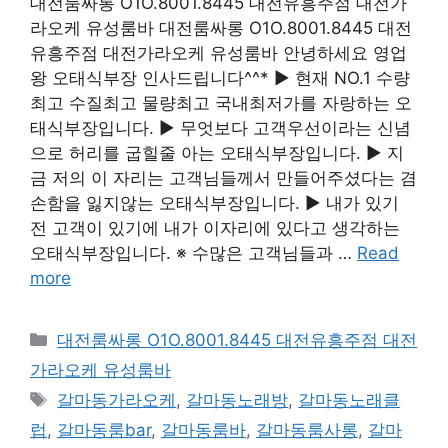
대전룸싸롱 O1O.8001.8445 대전유흥주점 대전가
라오케 유성룸바 대전룸싸롱 O1O.8001.8445 대전
유흥주점 대전가라오케 유성룸바 안녕하세요 영업
왕 오태식부장 인사드립니다^^* ▶ 현재 NO.1 수량
최고 수질최고 물량최고 국내최저가를 자랑하는 오
태식부장입니다. ▶ 무엇보다 고객우선이라는 신념
으로 허리를 굽힐줄 아는 오태식부장입니다. ▶ 지
금 저의 이 자리는 고객님들께서 만들어주셨다는 겸
손함을 잃지않는 오태식부장입니다. ▶ 내가 있기
전 고객이 있기에 내가 이자리에 있다고 생각하는
오태식부장입니다. ※ 수많은 고객님들과 …
Read
more
카
대전룸싸롱 O1O.8001.8445 대전유흥주점 대전
테
가라오케 유성룸바
고
태
갈마동가라오케
,
갈마동노래방
,
갈마동노래클
리
그
럽
,
갈마동룸bar
,
갈마동룸바
,
갈마동룸사롱
,
갈마