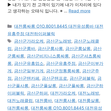
▶ 내가 있기 전 고객이 있기에 내가 이자리에 있다
고 생각하는 오태식 입니다. ※ …
Read more
카
대전룸싸롱 O1O.8001.8445 대전유성룸바 대전
테
유흥주점 대전하이퍼블릭
고
태
금산군가라오케
,
금산군노래방
,
금산군노래클
리
그
럽
,
금산군룸바
,
금산군룸사롱
,
금산군룸살롱
,
금산
군룸싸롱
,
금산군비지니스룸싸롱
,
금산군셔츠룸싸
롱
,
금산군유흥업소
,
금산군유흥주점
,
금산군이부가
게
,
금산군일부가게
,
금산군정통룸싸롱
,
금산군주
점
,
금산군텐카페
,
금산군텐프로
,
금산군퍼블릭
,
금
산군풀사롱
,
금산군풀살롱
,
금산군풀싸롱
,
금산군하
이퍼블릭
,
금산군하퍼
,
대전가라오케
,
대전노래방
,
대전노래클럽
,
대전룸바
,
대전룸사롱
,
대전룸살롱
,
대전룸싸롱
,
대전룸싸롱 O1O.8001.8445 대전유성