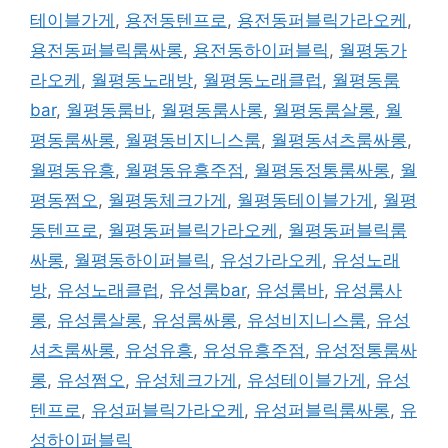
테이블가게
,
용전동텐프로
,
용전동퍼블릭가라오케
,
용전동퍼블릭룸싸롱
,
용전동하이퍼블릭
,
월평동가
라오케
,
월평동노래방
,
월평동노래클럽
,
월평동룸
bar
,
월평동룸바
,
월평동룸사롱
,
월평동룸살롱
,
월
평동룸싸롱
,
월평동비지니스룸
,
월평동셔츠룸싸롱
,
월평동유흥
,
월평동유흥주점
,
월평동정통룸싸롱
,
월
평동쩜오
,
월평동체크가게
,
월평동테이블가게
,
월평
동텐프로
,
월평동퍼블릭가라오케
,
월평동퍼블릭룸
싸롱
,
월평동하이퍼블릭
,
유성가라오케
,
유성노래
방
,
유성노래클럽
,
유성룸bar
,
유성룸바
,
유성룸사
롱
,
유성룸살롱
,
유성룸싸롱
,
유성비지니스룸
,
유성
셔츠룸싸롱
,
유성유흥
,
유성유흥주점
,
유성정통룸싸
롱
,
유성쩜오
,
유성체크가게
,
유성테이블가게
,
유성
텐프로
,
유성퍼블릭가라오케
,
유성퍼블릭룸싸롱
,
유
성하이퍼블릭