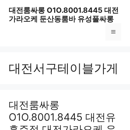
컨
대전룸싸롱 O1O.8001.8445 대전
텐
가라오케 둔산동룸바 유성풀싸롱
츠
로
메
건
너
뛰
뉴
기
대전서구테이블가게
대전룸싸롱
O1O.8001.8445 대전유
흥주점 대전가라오케 유