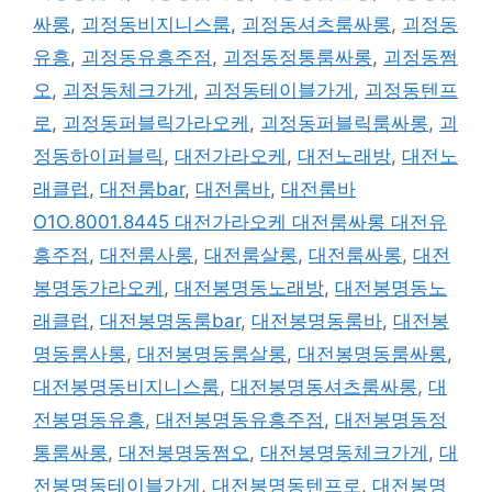
싸롱
,
괴정동비지니스룸
,
괴정동셔츠룸싸롱
,
괴정동
유흥
,
괴정동유흥주점
,
괴정동정통룸싸롱
,
괴정동쩜
오
,
괴정동체크가게
,
괴정동테이블가게
,
괴정동텐프
로
,
괴정동퍼블릭가라오케
,
괴정동퍼블릭룸싸롱
,
괴
정동하이퍼블릭
,
대전가라오케
,
대전노래방
,
대전노
래클럽
,
대전룸bar
,
대전룸바
,
대전룸바
O1O.8001.8445 대전가라오케 대전룸싸롱 대전유
흥주점
,
대전룸사롱
,
대전룸살롱
,
대전룸싸롱
,
대전
봉명동가라오케
,
대전봉명동노래방
,
대전봉명동노
래클럽
,
대전봉명동룸bar
,
대전봉명동룸바
,
대전봉
명동룸사롱
,
대전봉명동룸살롱
,
대전봉명동룸싸롱
,
대전봉명동비지니스룸
,
대전봉명동셔츠룸싸롱
,
대
전봉명동유흥
,
대전봉명동유흥주점
,
대전봉명동정
통룸싸롱
,
대전봉명동쩜오
,
대전봉명동체크가게
,
대
전봉명동테이블가게
,
대전봉명동텐프로
,
대전봉명