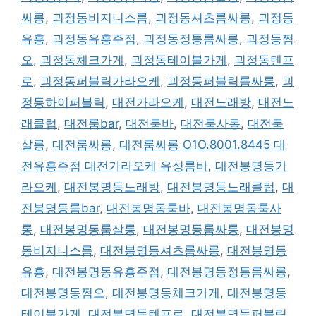
싸롱
,
괴정동비지니스룸
,
괴정동셔츠룸싸롱
,
괴정동
유흥
,
괴정동유흥주점
,
괴정동정통룸싸롱
,
괴정동쩜
오
,
괴정동체크가게
,
괴정동테이블가게
,
괴정동텐프
로
,
괴정동퍼블릭가라오케
,
괴정동퍼블릭룸싸롱
,
괴
정동하이퍼블릭
,
대전가라오케
,
대전노래방
,
대전노
래클럽
,
대전룸bar
,
대전룸바
,
대전룸사롱
,
대전룸
살롱
,
대전룸싸롱
,
대전룸싸롱 O1O.8001.8445 대
전유흥주점 대전가라오케 유성룸바
,
대전봉명동가
라오케
,
대전봉명동노래방
,
대전봉명동노래클럽
,
대
전봉명동룸bar
,
대전봉명동룸바
,
대전봉명동룸사
롱
,
대전봉명동룸살롱
,
대전봉명동룸싸롱
,
대전봉명
동비지니스룸
,
대전봉명동셔츠룸싸롱
,
대전봉명동
유흥
,
대전봉명동유흥주점
,
대전봉명동정통룸싸롱
,
대전봉명동쩜오
,
대전봉명동체크가게
,
대전봉명동
테이블가게
,
대전봉명동텐프로
,
대전봉명동퍼블릭