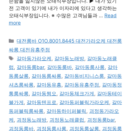
손함을 잃지않는 오태식부장입니다. ▶ 내가 있기
전 고객이 있기에 내가 이자리에 있다고 생각하는
오태식부장입니다. ※ 수많은 고객님들과 …
Read
more
카
대전룸바 O1O.8001.8445 대전가라오케 대전룸
테
싸롱 대전유흥주점
고
태
갈마동가라오케
,
갈마동노래방
,
갈마동노래클
리
그
럽
,
갈마동룸bar
,
갈마동룸바
,
갈마동룸사롱
,
갈마
동룸살롱
,
갈마동룸싸롱
,
갈마동비지니스룸
,
갈마동
셔츠룸싸롱
,
갈마동유흥
,
갈마동유흥주점
,
갈마동정
통룸싸롱
,
갈마동쩜오
,
갈마동체크가게
,
갈마동테이
블가게
,
갈마동텐프로
,
갈마동퍼블릭가라오케
,
갈마
동퍼블릭룸싸롱
,
갈마동하이퍼블릭
,
괴정동가라오
케
,
괴정동노래방
,
괴정동노래클럽
,
괴정동룸bar
,
괴정동룸바
,
괴정동룸사롱
,
괴정동룸살롱
,
괴정동룸