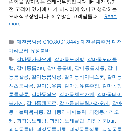
손함을 잃지않는 오태식부장입니다. ▶ 내가 있기
전 고객이 있기에 내가 이자리에 있다고 생각하는
오태식부장입니다. ※ 수많은 고객님들과 …
Read
more
카
대전룸싸롱 O1O.8001.8445 대전유흥주점 대전
테
가라오케 유성룸바
고
태
갈마동가라오케
,
갈마동노래방
,
갈마동노래클
리
그
럽
,
갈마동룸bar
,
갈마동룸바
,
갈마동룸사롱
,
갈마
동룸살롱
,
갈마동룸싸롱
,
갈마동비지니스룸
,
갈마동
셔츠룸싸롱
,
갈마동유흥
,
갈마동유흥주점
,
갈마동정
통룸싸롱
,
갈마동쩜오
,
갈마동체크가게
,
갈마동테이
블가게
,
갈마동텐프로
,
갈마동퍼블릭가라오케
,
갈마
동퍼블릭룸싸롱
,
갈마동하이퍼블릭
,
괴정동가라오
케
,
괴정동노래방
,
괴정동노래클럽
,
괴정동룸bar
,
괴정동룸바
,
괴정동룸사롱
,
괴정동룸살롱
,
괴정동룸