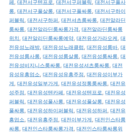
페
,
대전서구텐프로
,
대전서구퍼블릭
,
대전서구풀사
롱
,
대전서구풀살롱
,
대전서구풀싸롱
,
대전서구하이
퍼블릭
,
대전서구하퍼
,
대전셔츠룸싸롱
,
대전알라딘
룸싸롱
,
대전알라딘룸싸롱가격
,
대전알라딘룸싸롱
위치
,
대전알리딘룸싸롱예약
,
대전유성가라오케
,
대
전유성노래방
,
대전유성노래클럽
,
대전유성룸바
,
대
전유성룸사롱
,
대전유성룸살롱
,
대전유성룸싸롱
,
대
전유성비지니스룸싸롱
,
대전유성셔츠룸싸롱
,
대전
유성유흥업소
,
대전유성유흥주점
,
대전유성이부가
게
,
대전유성일부가게
,
대전유성정통룸싸롱
,
대전유
성주점
,
대전유성텐카페
,
대전유성텐프로
,
대전유성
퍼블릭
,
대전유성풀사롱
,
대전유성풀살롱
,
대전유성
풀싸롱
,
대전유성하이퍼블릭
,
대전유성하퍼
,
대전유
흥업소
,
대전유흥주점
,
대전이부가게
,
대전인스타룸
싸롱
,
대전인스타룸싸롱가격
,
대전인스타룸싸롱위