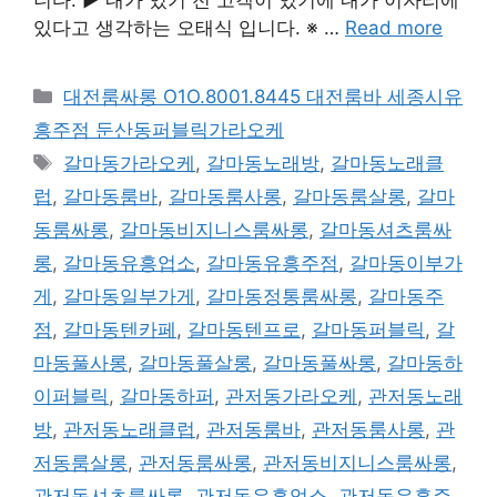
있다고 생각하는 오태식 입니다. ※ …
Read more
카
대전룸싸롱 O1O.8001.8445 대전룸바 세종시유
테
흥주점 둔산동퍼블릭가라오케
고
태
갈마동가라오케
,
갈마동노래방
,
갈마동노래클
리
그
럽
,
갈마동룸바
,
갈마동룸사롱
,
갈마동룸살롱
,
갈마
동룸싸롱
,
갈마동비지니스룸싸롱
,
갈마동셔츠룸싸
롱
,
갈마동유흥업소
,
갈마동유흥주점
,
갈마동이부가
게
,
갈마동일부가게
,
갈마동정통룸싸롱
,
갈마동주
점
,
갈마동텐카페
,
갈마동텐프로
,
갈마동퍼블릭
,
갈
마동풀사롱
,
갈마동풀살롱
,
갈마동풀싸롱
,
갈마동하
이퍼블릭
,
갈마동하퍼
,
관저동가라오케
,
관저동노래
방
,
관저동노래클럽
,
관저동룸바
,
관저동룸사롱
,
관
저동룸살롱
,
관저동룸싸롱
,
관저동비지니스룸싸롱
,
관저동셔츠룸싸롱
,
관저동유흥업소
,
관저동유흥주