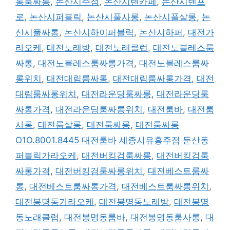
통룸싸롱
,
논산시주점
,
논산시텐카페
,
논산시텐프
로
,
논산시퍼블릭
,
논산시풀사롱
,
논산시풀살롱
,
논
산시풀싸롱
,
논산시하이퍼블릭
,
논산시하퍼
,
대전가
라오케
,
대전노래방
,
대전노래클럽
,
대전노블레스룸
싸롱
,
대전노블레스룸싸롱가격
,
대전노블레스룸싸
롱위치
,
대전대림룸싸롱
,
대전대림룸싸롱가격
,
대전
대림룸싸롱위치
,
대전라운딩룸싸롱
,
대전라운딩룸
싸롱가격
,
대전라운딩룸싸롱위치
,
대전룸바
,
대전룸
사롱
,
대전룸살롱
,
대전룸싸롱
,
대전룸싸롱
O1O.8001.8445 대전룸바 세종시유흥주점 둔산동
퍼블릭가라오케
,
대전버킹검룸싸롱
,
대전버킹검룸
싸롱가격
,
대전버킹검룸싸롱위치
,
대전베스트룸싸
롱
,
대전베스트룸싸롱가격
,
대전베스트룸싸롱위치
,
대전봉명동가라오케
,
대전봉명동노래방
,
대전봉명
동노래클럽
,
대전봉명동룸바
,
대전봉명동룸사롱
,
대