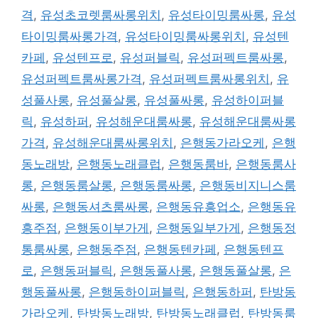
격
,
유성초코렛룸싸롱위치
,
유성타이밍룸싸롱
,
유성
타이밍룸싸롱가격
,
유성타이밍룸싸롱위치
,
유성텐
카페
,
유성텐프로
,
유성퍼블릭
,
유성퍼펙트룸싸롱
,
유성퍼펙트룸싸롱가격
,
유성퍼펙트룸싸롱위치
,
유
성풀사롱
,
유성풀살롱
,
유성풀싸롱
,
유성하이퍼블
릭
,
유성하퍼
,
유성해운대룸싸롱
,
유성해운대룸싸롱
가격
,
유성해운대룸싸롱위치
,
은행동가라오케
,
은행
동노래방
,
은행동노래클럽
,
은행동룸바
,
은행동룸사
롱
,
은행동룸살롱
,
은행동룸싸롱
,
은행동비지니스룸
싸롱
,
은행동셔츠룸싸롱
,
은행동유흥업소
,
은행동유
흥주점
,
은행동이부가게
,
은행동일부가게
,
은행동정
통룸싸롱
,
은행동주점
,
은행동텐카페
,
은행동텐프
로
,
은행동퍼블릭
,
은행동풀사롱
,
은행동풀살롱
,
은
행동풀싸롱
,
은행동하이퍼블릭
,
은행동하퍼
,
탄방동
가라오케
,
탄방동노래방
,
탄방동노래클럽
,
탄방동룸