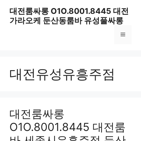
컨
대전룸싸롱 O1O.8001.8445 대전
텐
가라오케 둔산동룸바 유성풀싸롱
츠
로
메
건
너
뛰
뉴
기
대전유성유흥주점
대전룸싸롱
O1O.8001.8445 대전룸
바 세종시유흥주점 둔산