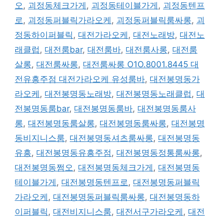
오
,
괴정동체크가게
,
괴정동테이블가게
,
괴정동텐프
로
,
괴정동퍼블릭가라오케
,
괴정동퍼블릭룸싸롱
,
괴
정동하이퍼블릭
,
대전가라오케
,
대전노래방
,
대전노
래클럽
,
대전룸bar
,
대전룸바
,
대전룸사롱
,
대전룸
살롱
,
대전룸싸롱
,
대전룸싸롱 O1O.8001.8445 대
전유흥주점 대전가라오케 유성룸바
,
대전봉명동가
라오케
,
대전봉명동노래방
,
대전봉명동노래클럽
,
대
전봉명동룸bar
,
대전봉명동룸바
,
대전봉명동룸사
롱
,
대전봉명동룸살롱
,
대전봉명동룸싸롱
,
대전봉명
동비지니스룸
,
대전봉명동셔츠룸싸롱
,
대전봉명동
유흥
,
대전봉명동유흥주점
,
대전봉명동정통룸싸롱
,
대전봉명동쩜오
,
대전봉명동체크가게
,
대전봉명동
테이블가게
,
대전봉명동텐프로
,
대전봉명동퍼블릭
가라오케
,
대전봉명동퍼블릭룸싸롱
,
대전봉명동하
이퍼블릭
,
대전비지니스룸
,
대전서구가라오케
,
대전