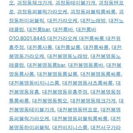
오
,
괴정동체크가게
,
괴정동테이블가게
,
괴정동텐프
로
,
괴정동퍼블릭가라오케
,
괴정동퍼블릭룸싸롱
,
괴
정동하이퍼블릭
,
대전가라오케
,
대전노래방
,
대전노
래클럽
,
대전룸bar
,
대전룸바
,
대전룸바
O1O.8001.8445 대전가라오케 대전룸싸롱 대전유
흥주점
,
대전룸사롱
,
대전룸살롱
,
대전룸싸롱
,
대전
봉명동가라오케
,
대전봉명동노래방
,
대전봉명동노
래클럽
,
대전봉명동룸bar
,
대전봉명동룸바
,
대전봉
명동룸사롱
,
대전봉명동룸살롱
,
대전봉명동룸싸롱
,
대전봉명동비지니스룸
,
대전봉명동셔츠룸싸롱
,
대
전봉명동유흥
,
대전봉명동유흥주점
,
대전봉명동정
통룸싸롱
,
대전봉명동쩜오
,
대전봉명동체크가게
,
대
전봉명동테이블가게
,
대전봉명동텐프로
,
대전봉명
동퍼블릭가라오케
,
대전봉명동퍼블릭룸싸롱
,
대전
봉명동하이퍼블릭
,
대전비지니스룸
,
대전서구가라