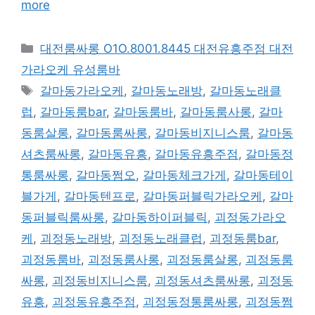
more
카
대전룸싸롱 O1O.8001.8445 대전유흥주점 대전
테
가라오케 유성룸바
고
태
갈마동가라오케
,
갈마동노래방
,
갈마동노래클
리
그
럽
,
갈마동룸bar
,
갈마동룸바
,
갈마동룸사롱
,
갈마
동룸살롱
,
갈마동룸싸롱
,
갈마동비지니스룸
,
갈마동
셔츠룸싸롱
,
갈마동유흥
,
갈마동유흥주점
,
갈마동정
통룸싸롱
,
갈마동쩜오
,
갈마동체크가게
,
갈마동테이
블가게
,
갈마동텐프로
,
갈마동퍼블릭가라오케
,
갈마
동퍼블릭룸싸롱
,
갈마동하이퍼블릭
,
괴정동가라오
케
,
괴정동노래방
,
괴정동노래클럽
,
괴정동룸bar
,
괴정동룸바
,
괴정동룸사롱
,
괴정동룸살롱
,
괴정동룸
싸롱
,
괴정동비지니스룸
,
괴정동셔츠룸싸롱
,
괴정동
유흥
,
괴정동유흥주점
,
괴정동정통룸싸롱
,
괴정동쩜