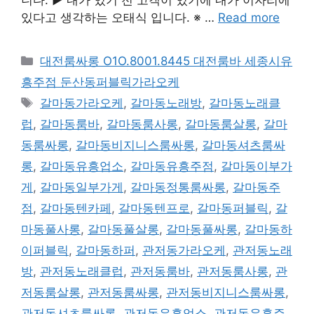
있다고 생각하는 오태식 입니다. ※ …
Read more
카
대전룸싸롱 O1O.8001.8445 대전룸바 세종시유
테
흥주점 둔산동퍼블릭가라오케
고
태
갈마동가라오케
,
갈마동노래방
,
갈마동노래클
리
그
럽
,
갈마동룸바
,
갈마동룸사롱
,
갈마동룸살롱
,
갈마
동룸싸롱
,
갈마동비지니스룸싸롱
,
갈마동셔츠룸싸
롱
,
갈마동유흥업소
,
갈마동유흥주점
,
갈마동이부가
게
,
갈마동일부가게
,
갈마동정통룸싸롱
,
갈마동주
점
,
갈마동텐카페
,
갈마동텐프로
,
갈마동퍼블릭
,
갈
마동풀사롱
,
갈마동풀살롱
,
갈마동풀싸롱
,
갈마동하
이퍼블릭
,
갈마동하퍼
,
관저동가라오케
,
관저동노래
방
,
관저동노래클럽
,
관저동룸바
,
관저동룸사롱
,
관
저동룸살롱
,
관저동룸싸롱
,
관저동비지니스룸싸롱
,
관저동셔츠룸싸롱
,
관저동유흥업소
,
관저동유흥주