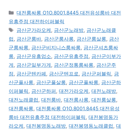
카
대전룸싸롱 O1O.8001.8445 대전유성룸바 대전
테
유흥주점 대전하이퍼블릭
고
태
금산군가라오케
,
금산군노래방
,
금산군노래클
리
그
럽
,
금산군룸바
,
금산군룸사롱
,
금산군룸살롱
,
금산
군룸싸롱
,
금산군비지니스룸싸롱
,
금산군셔츠룸싸
롱
,
금산군유흥업소
,
금산군유흥주점
,
금산군이부가
게
,
금산군일부가게
,
금산군정통룸싸롱
,
금산군주
점
,
금산군텐카페
,
금산군텐프로
,
금산군퍼블릭
,
금
산군풀사롱
,
금산군풀살롱
,
금산군풀싸롱
,
금산군하
이퍼블릭
,
금산군하퍼
,
대전가라오케
,
대전노래방
,
대전노래클럽
,
대전룸바
,
대전룸사롱
,
대전룸살롱
,
대전룸싸롱
,
대전룸싸롱 O1O.8001.8445 대전유성
룸바 대전유흥주점 대전하이퍼블릭
,
대전봉명동가
라오케
,
대전봉명동노래방
,
대전봉명동노래클럽
,
대