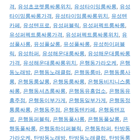
격
,
유성초코렛룸싸롱위치
,
유성타이밍룸싸롱
,
유성
타이밍룸싸롱가격
,
유성타이밍룸싸롱위치
,
유성텐
카페
,
유성텐프로
,
유성퍼블릭
,
유성퍼펙트룸싸롱
,
유성퍼펙트룸싸롱가격
,
유성퍼펙트룸싸롱위치
,
유
성풀사롱
,
유성풀살롱
,
유성풀싸롱
,
유성하이퍼블
릭
,
유성하퍼
,
유성해운대룸싸롱
,
유성해운대룸싸롱
가격
,
유성해운대룸싸롱위치
,
은행동가라오케
,
은행
동노래방
,
은행동노래클럽
,
은행동룸바
,
은행동룸사
롱
,
은행동룸살롱
,
은행동룸싸롱
,
은행동비지니스룸
싸롱
,
은행동셔츠룸싸롱
,
은행동유흥업소
,
은행동유
흥주점
,
은행동이부가게
,
은행동일부가게
,
은행동정
통룸싸롱
,
은행동주점
,
은행동텐카페
,
은행동텐프
로
,
은행동퍼블릭
,
은행동풀사롱
,
은행동풀살롱
,
은
행동풀싸롱
,
은행동하이퍼블릭
,
은행동하퍼
,
탄방동
가라오케
,
탄방동노래방
,
탄방동노래클럽
,
탄방동룸