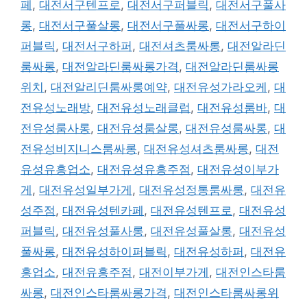
페
,
대전서구텐프로
,
대전서구퍼블릭
,
대전서구풀사
롱
,
대전서구풀살롱
,
대전서구풀싸롱
,
대전서구하이
퍼블릭
,
대전서구하퍼
,
대전셔츠룸싸롱
,
대전알라딘
룸싸롱
,
대전알라딘룸싸롱가격
,
대전알라딘룸싸롱
위치
,
대전알리딘룸싸롱예약
,
대전유성가라오케
,
대
전유성노래방
,
대전유성노래클럽
,
대전유성룸바
,
대
전유성룸사롱
,
대전유성룸살롱
,
대전유성룸싸롱
,
대
전유성비지니스룸싸롱
,
대전유성셔츠룸싸롱
,
대전
유성유흥업소
,
대전유성유흥주점
,
대전유성이부가
게
,
대전유성일부가게
,
대전유성정통룸싸롱
,
대전유
성주점
,
대전유성텐카페
,
대전유성텐프로
,
대전유성
퍼블릭
,
대전유성풀사롱
,
대전유성풀살롱
,
대전유성
풀싸롱
,
대전유성하이퍼블릭
,
대전유성하퍼
,
대전유
흥업소
,
대전유흥주점
,
대전이부가게
,
대전인스타룸
싸롱
,
대전인스타룸싸롱가격
,
대전인스타룸싸롱위