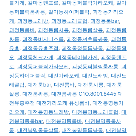
블가게
,
갈마동텐프로
,
갈마동퍼블릭가라오케
,
갈마
동퍼블릭룸싸롱
,
갈마동하이퍼블릭
,
괴정동가라오
케
,
괴정동노래방
,
괴정동노래클럽
,
괴정동룸bar
,
괴정동룸바
,
괴정동룸사롱
,
괴정동룸살롱
,
괴정동룸
싸롱
,
괴정동비지니스룸
,
괴정동셔츠룸싸롱
,
괴정동
유흥
,
괴정동유흥주점
,
괴정동정통룸싸롱
,
괴정동쩜
오
,
괴정동체크가게
,
괴정동테이블가게
,
괴정동텐프
로
,
괴정동퍼블릭가라오케
,
괴정동퍼블릭룸싸롱
,
괴
정동하이퍼블릭
,
대전가라오케
,
대전노래방
,
대전노
래클럽
,
대전룸bar
,
대전룸바
,
대전룸사롱
,
대전룸
살롱
,
대전룸싸롱
,
대전룸싸롱 O1O.8001.8445 대
전유흥주점 대전가라오케 유성룸바
,
대전봉명동가
라오케
,
대전봉명동노래방
,
대전봉명동노래클럽
,
대
전봉명동룸bar
,
대전봉명동룸바
,
대전봉명동룸사
롱
,
대전봉명동룸살롱
,
대전봉명동룸싸롱
,
대전봉명