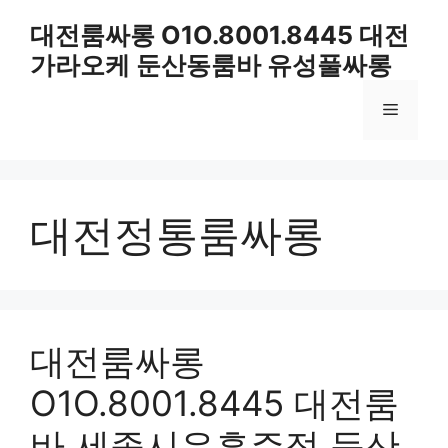
컨
대전룸싸롱 O1O.8001.8445 대전
텐
가라오케 둔산동룸바 유성풀싸롱
츠
로
메
건
너
뛰
뉴
기
대전정통룸싸롱
대전룸싸롱
O1O.8001.8445 대전룸
바 세종시유흥주점 둔산