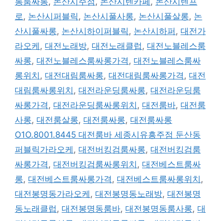
통룸싸롱
,
논산시주점
,
논산시텐카페
,
논산시텐프
로
,
논산시퍼블릭
,
논산시풀사롱
,
논산시풀살롱
,
논
산시풀싸롱
,
논산시하이퍼블릭
,
논산시하퍼
,
대전가
라오케
,
대전노래방
,
대전노래클럽
,
대전노블레스룸
싸롱
,
대전노블레스룸싸롱가격
,
대전노블레스룸싸
롱위치
,
대전대림룸싸롱
,
대전대림룸싸롱가격
,
대전
대림룸싸롱위치
,
대전라운딩룸싸롱
,
대전라운딩룸
싸롱가격
,
대전라운딩룸싸롱위치
,
대전룸바
,
대전룸
사롱
,
대전룸살롱
,
대전룸싸롱
,
대전룸싸롱
O1O.8001.8445 대전룸바 세종시유흥주점 둔산동
퍼블릭가라오케
,
대전버킹검룸싸롱
,
대전버킹검룸
싸롱가격
,
대전버킹검룸싸롱위치
,
대전베스트룸싸
롱
,
대전베스트룸싸롱가격
,
대전베스트룸싸롱위치
,
대전봉명동가라오케
,
대전봉명동노래방
,
대전봉명
동노래클럽
,
대전봉명동룸바
,
대전봉명동룸사롱
,
대