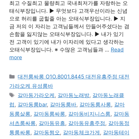
최고 수질최고 물량최고 국내최저가를 자랑하는 오
태식부장입니다. ▶ 무엇보다 고객우선이라는 신념
으로 허리를 굽힐줄 아는 오태식부장입니다. ▶ 지
금 저의 이 자리는 고객님들께서 만들어주셨다는 겸
손함을 잃지않는 오태식부장입니다. ▶ 내가 있기
전 고객이 있기에 내가 이자리에 있다고 생각하는
오태식부장입니다. ※ 수많은 고객님들과 …
Read
more
카
대전룸싸롱 O1O.8001.8445 대전유흥주점 대전
테
가라오케 유성룸바
고
태
갈마동가라오케
,
갈마동노래방
,
갈마동노래클
리
그
럽
,
갈마동룸bar
,
갈마동룸바
,
갈마동룸사롱
,
갈마
동룸살롱
,
갈마동룸싸롱
,
갈마동비지니스룸
,
갈마동
셔츠룸싸롱
,
갈마동유흥
,
갈마동유흥주점
,
갈마동정
통룸싸롱
,
갈마동쩜오
,
갈마동체크가게
,
갈마동테이