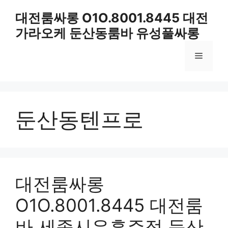
컨
대전룸싸롱 O1O.8001.8445 대전
텐
가라오케 둔산동룸바 유성풀싸롱
츠
로
메
건
너
뛰
뉴
기
둔산동텐프로
대전룸싸롱
O1O.8001.8445 대전룸
바 세종시유흥주점 둔산