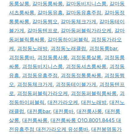
동룸살롱
,
갈마동룸싸롱
,
갈마동비지니스룸
,
갈마동
셔츠룸싸롱
,
갈마동유흥
,
갈마동유흥주점
,
갈마동정
통룸싸롱
,
갈마동쩜오
,
갈마동체크가게
,
갈마동테이
블가게
,
갈마동텐프로
,
갈마동퍼블릭가라오케
,
갈마
동퍼블릭룸싸롱
,
갈마동하이퍼블릭
,
괴정동가라오
케
,
괴정동노래방
,
괴정동노래클럽
,
괴정동룸bar
,
괴정동룸바
,
괴정동룸사롱
,
괴정동룸살롱
,
괴정동룸
싸롱
,
괴정동비지니스룸
,
괴정동셔츠룸싸롱
,
괴정동
유흥
,
괴정동유흥주점
,
괴정동정통룸싸롱
,
괴정동쩜
오
,
괴정동체크가게
,
괴정동테이블가게
,
괴정동텐프
로
,
괴정동퍼블릭가라오케
,
괴정동퍼블릭룸싸롱
,
괴
정동하이퍼블릭
,
대전가라오케
,
대전노래방
,
대전노
래클럽
,
대전룸bar
,
대전룸바
,
대전룸사롱
,
대전룸
살롱
,
대전룸싸롱
,
대전룸싸롱 O1O.8001.8445 대
전유흥주점 대전가라오케 유성룸바
,
대전봉명동가