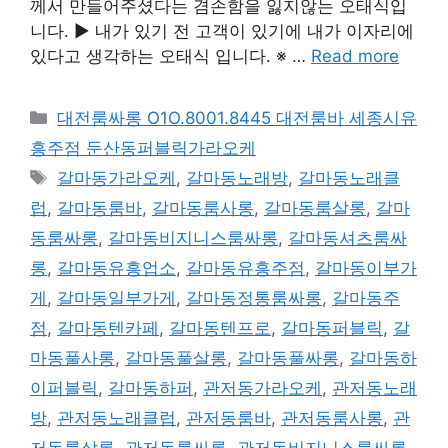
께서 만들어주셨다는 겸손함을 잃지않는 오태식입
니다. ▶ 내가 있기 전 고객이 있기에 내가 이자리에
있다고 생각하는 오태식 입니다. ※ …
Read more
카
대전룸싸롱 O1O.8001.8445 대전룸바 세종시유
테
흥주점 둔산동퍼블릭가라오케
고
태
갈마동가라오케
,
갈마동노래방
,
갈마동노래클
리
그
럽
,
갈마동룸바
,
갈마동룸사롱
,
갈마동룸살롱
,
갈마
동룸싸롱
,
갈마동비지니스룸싸롱
,
갈마동셔츠룸싸
롱
,
갈마동유흥업소
,
갈마동유흥주점
,
갈마동이부가
게
,
갈마동일부가게
,
갈마동정통룸싸롱
,
갈마동주
점
,
갈마동텐카페
,
갈마동텐프로
,
갈마동퍼블릭
,
갈
마동풀사롱
,
갈마동풀살롱
,
갈마동풀싸롱
,
갈마동하
이퍼블릭
,
갈마동하퍼
,
관저동가라오케
,
관저동노래
방
,
관저동노래클럽
,
관저동룸바
,
관저동룸사롱
,
관
저동룸살롱
,
관저동룸싸롱
,
관저동비지니스룸싸롱
,