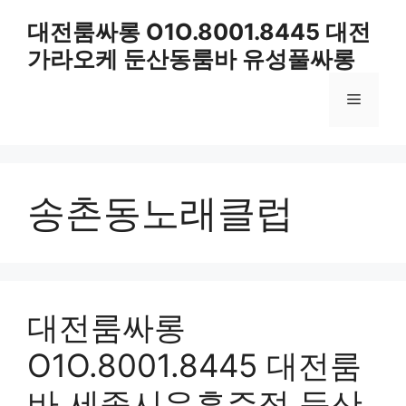
컨
대전룸싸롱 O1O.8001.8445 대전
텐
가라오케 둔산동룸바 유성풀싸롱
츠
로
메
건
너
뛰
뉴
기
송촌동노래클럽
대전룸싸롱
O1O.8001.8445 대전룸
바 세종시유흥주점 둔산