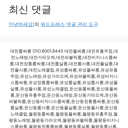
최신 댓글
안녕하세요!
의
워드프레스 댓글 관리 도구
대전룸싸롱 O1O.8001.8445 대전풀싸롱,대전유흥주점,대
전노래방,대전가라오케,대전퍼블릭룸,대전비지니스룸싸
롱,대전정통룸싸롱,대전룸살롱,대전룸사롱,대전풀살롱,대
전풀사롱,대전노래클럽,유성룸싸롱,유성풀싸롱,유성유흥
주점,유성노래방,유성가라오케,유성퍼블릭룸,유성비지니
스룸싸롱,유성정통룸싸롱,유성룸살롱,유성룸사롱,유성풀
살롱,유성풀사롱,유성노래클럽,둔산동룸싸롱,둔산동풀싸
롱,둔산동유흥주점,둔산동노래방,둔산동가라오케,둔산동
퍼블릭룸,둔산동비지니스룸싸롱,둔산동정통룸싸롱,둔산동
룸살롱,둔산동룸사롱,둔산동풀살롱,둔산동풀사롱,둔산동
노래클럽,월평동룸싸롱,월평동풀싸롱,월평동유흥주점,월
평동노래방,월평동가라오케,월평동퍼블릭룸,월평동비지니
스룸싸롱,월평동정통룸싸롱,월평동룸살롱,월평동룸사롱,