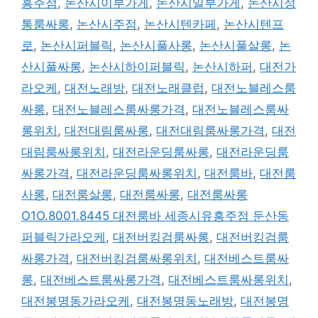
흥주점
,
논산시이부가게
,
논산시일부가게
,
논산시정
통룸싸롱
,
논산시주점
,
논산시텐카페
,
논산시텐프
로
,
논산시퍼블릭
,
논산시풀사롱
,
논산시풀살롱
,
논
산시풀싸롱
,
논산시하이퍼블릭
,
논산시하퍼
,
대전가
라오케
,
대전노래방
,
대전노래클럽
,
대전노블레스룸
싸롱
,
대전노블레스룸싸롱가격
,
대전노블레스룸싸
롱위치
,
대전대림룸싸롱
,
대전대림룸싸롱가격
,
대전
대림룸싸롱위치
,
대전라운딩룸싸롱
,
대전라운딩룸
싸롱가격
,
대전라운딩룸싸롱위치
,
대전룸바
,
대전룸
사롱
,
대전룸살롱
,
대전룸싸롱
,
대전룸싸롱
O1O.8001.8445 대전룸바 세종시유흥주점 둔산동
퍼블릭가라오케
,
대전버킹검룸싸롱
,
대전버킹검룸
싸롱가격
,
대전버킹검룸싸롱위치
,
대전베스트룸싸
롱
,
대전베스트룸싸롱가격
,
대전베스트룸싸롱위치
,
대전봉명동가라오케
,
대전봉명동노래방
,
대전봉명