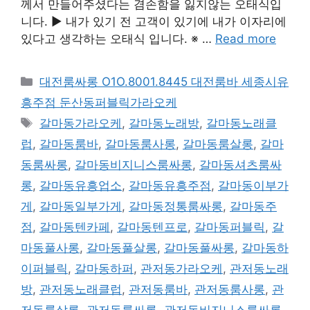
께서 만들어주셨다는 겸손함을 잃지않는 오태식입
니다. ▶ 내가 있기 전 고객이 있기에 내가 이자리에
있다고 생각하는 오태식 입니다. ※ …
Read more
카
대전룸싸롱 O1O.8001.8445 대전룸바 세종시유
테
흥주점 둔산동퍼블릭가라오케
고
태
갈마동가라오케
,
갈마동노래방
,
갈마동노래클
리
그
럽
,
갈마동룸바
,
갈마동룸사롱
,
갈마동룸살롱
,
갈마
동룸싸롱
,
갈마동비지니스룸싸롱
,
갈마동셔츠룸싸
롱
,
갈마동유흥업소
,
갈마동유흥주점
,
갈마동이부가
게
,
갈마동일부가게
,
갈마동정통룸싸롱
,
갈마동주
점
,
갈마동텐카페
,
갈마동텐프로
,
갈마동퍼블릭
,
갈
마동풀사롱
,
갈마동풀살롱
,
갈마동풀싸롱
,
갈마동하
이퍼블릭
,
갈마동하퍼
,
관저동가라오케
,
관저동노래
방
,
관저동노래클럽
,
관저동룸바
,
관저동룸사롱
,
관
저동룸살롱
,
관저동룸싸롱
,
관저동비지니스룸싸롱
,