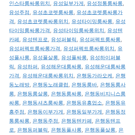
인스타룸싸롱위치
,
유성일부가게
,
유성정통룸싸롱
,
유성주점
,
유성초코렛룸싸롱
,
유성초코렛룸싸롱가
격
,
유성초코렛룸싸롱위치
,
유성타이밍룸싸롱
,
유성
타이밍룸싸롱가격
,
유성타이밍룸싸롱위치
,
유성텐
카페
,
유성텐프로
,
유성퍼블릭
,
유성퍼펙트룸싸롱
,
유성퍼펙트룸싸롱가격
,
유성퍼펙트룸싸롱위치
,
유
성풀사롱
,
유성풀살롱
,
유성풀싸롱
,
유성하이퍼블
릭
,
유성하퍼
,
유성해운대룸싸롱
,
유성해운대룸싸롱
가격
,
유성해운대룸싸롱위치
,
은행동가라오케
,
은행
동노래방
,
은행동노래클럽
,
은행동룸바
,
은행동룸사
롱
,
은행동룸살롱
,
은행동룸싸롱
,
은행동비지니스룸
싸롱
,
은행동셔츠룸싸롱
,
은행동유흥업소
,
은행동유
흥주점
,
은행동이부가게
,
은행동일부가게
,
은행동정
통룸싸롱
,
은행동주점
,
은행동텐카페
,
은행동텐프
로
,
은행동퍼블릭
,
은행동풀사롱
,
은행동풀살롱
,
은