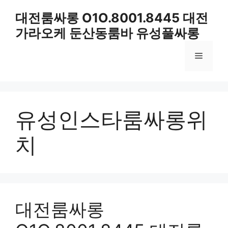
컨
대전룸싸롱 O1O.8001.8445 대전
텐
가라오케 둔산동룸바 유성풀싸롱
츠
로
메
건
너
뛰
뉴
기
유성인스타룸싸롱위
치
대전룸싸롱