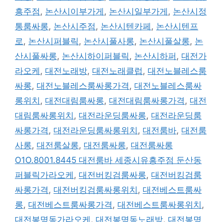
흥주점
,
논산시이부가게
,
논산시일부가게
,
논산시정
통룸싸롱
,
논산시주점
,
논산시텐카페
,
논산시텐프
로
,
논산시퍼블릭
,
논산시풀사롱
,
논산시풀살롱
,
논
산시풀싸롱
,
논산시하이퍼블릭
,
논산시하퍼
,
대전가
라오케
,
대전노래방
,
대전노래클럽
,
대전노블레스룸
싸롱
,
대전노블레스룸싸롱가격
,
대전노블레스룸싸
롱위치
,
대전대림룸싸롱
,
대전대림룸싸롱가격
,
대전
대림룸싸롱위치
,
대전라운딩룸싸롱
,
대전라운딩룸
싸롱가격
,
대전라운딩룸싸롱위치
,
대전룸바
,
대전룸
사롱
,
대전룸살롱
,
대전룸싸롱
,
대전룸싸롱
O1O.8001.8445 대전룸바 세종시유흥주점 둔산동
퍼블릭가라오케
,
대전버킹검룸싸롱
,
대전버킹검룸
싸롱가격
,
대전버킹검룸싸롱위치
,
대전베스트룸싸
롱
,
대전베스트룸싸롱가격
,
대전베스트룸싸롱위치
,
대전봉명동가라오케
,
대전봉명동노래방
,
대전봉명