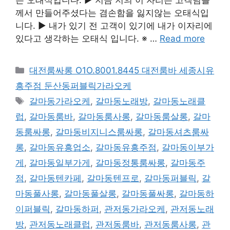
께서 만들어주셨다는 겸손함을 잃지않는 오태식입
니다. ▶ 내가 있기 전 고객이 있기에 내가 이자리에
있다고 생각하는 오태식 입니다. ※ …
Read more
카
대전룸싸롱 O1O.8001.8445 대전룸바 세종시유
테
흥주점 둔산동퍼블릭가라오케
고
태
갈마동가라오케
,
갈마동노래방
,
갈마동노래클
리
그
럽
,
갈마동룸바
,
갈마동룸사롱
,
갈마동룸살롱
,
갈마
동룸싸롱
,
갈마동비지니스룸싸롱
,
갈마동셔츠룸싸
롱
,
갈마동유흥업소
,
갈마동유흥주점
,
갈마동이부가
게
,
갈마동일부가게
,
갈마동정통룸싸롱
,
갈마동주
점
,
갈마동텐카페
,
갈마동텐프로
,
갈마동퍼블릭
,
갈
마동풀사롱
,
갈마동풀살롱
,
갈마동풀싸롱
,
갈마동하
이퍼블릭
,
갈마동하퍼
,
관저동가라오케
,
관저동노래
방
,
관저동노래클럽
,
관저동룸바
,
관저동룸사롱
,
관