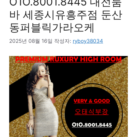
O1O.8001.8445 대전룸
바 세종시유흥주점 둔산
동퍼블릭가라오케
2025년 08월 16일
작성자:
ryboy38034