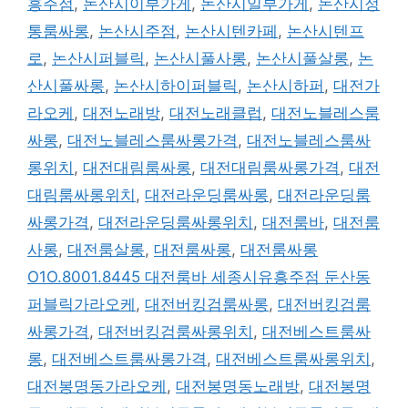
흥주점
,
논산시이부가게
,
논산시일부가게
,
논산시정
통룸싸롱
,
논산시주점
,
논산시텐카페
,
논산시텐프
로
,
논산시퍼블릭
,
논산시풀사롱
,
논산시풀살롱
,
논
산시풀싸롱
,
논산시하이퍼블릭
,
논산시하퍼
,
대전가
라오케
,
대전노래방
,
대전노래클럽
,
대전노블레스룸
싸롱
,
대전노블레스룸싸롱가격
,
대전노블레스룸싸
롱위치
,
대전대림룸싸롱
,
대전대림룸싸롱가격
,
대전
대림룸싸롱위치
,
대전라운딩룸싸롱
,
대전라운딩룸
싸롱가격
,
대전라운딩룸싸롱위치
,
대전룸바
,
대전룸
사롱
,
대전룸살롱
,
대전룸싸롱
,
대전룸싸롱
O1O.8001.8445 대전룸바 세종시유흥주점 둔산동
퍼블릭가라오케
,
대전버킹검룸싸롱
,
대전버킹검룸
싸롱가격
,
대전버킹검룸싸롱위치
,
대전베스트룸싸
롱
,
대전베스트룸싸롱가격
,
대전베스트룸싸롱위치
,
대전봉명동가라오케
,
대전봉명동노래방
,
대전봉명