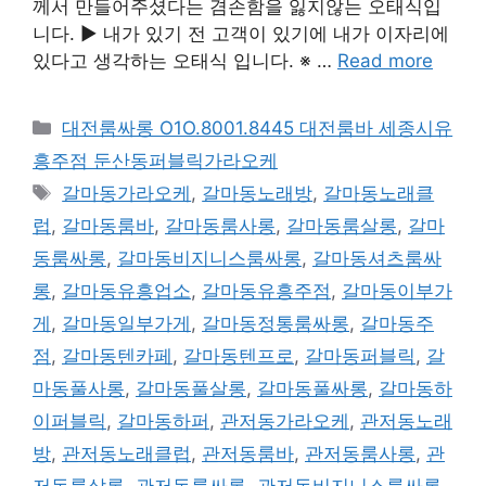
께서 만들어주셨다는 겸손함을 잃지않는 오태식입
니다. ▶ 내가 있기 전 고객이 있기에 내가 이자리에
있다고 생각하는 오태식 입니다. ※ …
Read more
카
대전룸싸롱 O1O.8001.8445 대전룸바 세종시유
테
흥주점 둔산동퍼블릭가라오케
고
태
갈마동가라오케
,
갈마동노래방
,
갈마동노래클
리
그
럽
,
갈마동룸바
,
갈마동룸사롱
,
갈마동룸살롱
,
갈마
동룸싸롱
,
갈마동비지니스룸싸롱
,
갈마동셔츠룸싸
롱
,
갈마동유흥업소
,
갈마동유흥주점
,
갈마동이부가
게
,
갈마동일부가게
,
갈마동정통룸싸롱
,
갈마동주
점
,
갈마동텐카페
,
갈마동텐프로
,
갈마동퍼블릭
,
갈
마동풀사롱
,
갈마동풀살롱
,
갈마동풀싸롱
,
갈마동하
이퍼블릭
,
갈마동하퍼
,
관저동가라오케
,
관저동노래
방
,
관저동노래클럽
,
관저동룸바
,
관저동룸사롱
,
관
저동룸살롱
,
관저동룸싸롱
,
관저동비지니스룸싸롱
,