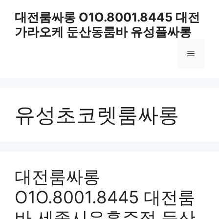
컨
대전룸싸롱 O1O.8001.8445 대전
텐
가라오케 둔산동룸바 유성풀싸롱
츠
로
메
건
너
뛰
뉴
기
유성초코렛룸싸롱
대전룸싸롱
O1O.8001.8445 대전룸
바 세종시유흥주점 둔산