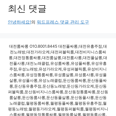
최신 댓글
안녕하세요!
의
워드프레스 댓글 관리 도구
대전룸싸롱 O1O.8001.8445 대전풀싸롱,대전유흥주점,대
전노래방,대전가라오케,대전퍼블릭룸,대전비지니스룸싸
롱,대전정통룸싸롱,대전룸살롱,대전룸사롱,대전풀살롱,대
전풀사롱,대전노래클럽,유성룸싸롱,유성풀싸롱,유성유흥
주점,유성노래방,유성가라오케,유성퍼블릭룸,유성비지니
스룸싸롱,유성정통룸싸롱,유성룸살롱,유성룸사롱,유성풀
살롱,유성풀사롱,유성노래클럽,둔산동룸싸롱,둔산동풀싸
롱,둔산동유흥주점,둔산동노래방,둔산동가라오케,둔산동
퍼블릭룸,둔산동비지니스룸싸롱,둔산동정통룸싸롱,둔산동
룸살롱,둔산동룸사롱,둔산동풀살롱,둔산동풀사롱,둔산동
노래클럽,월평동룸싸롱,월평동풀싸롱,월평동유흥주점,월
평동노래방,월평동가라오케,월평동퍼블릭룸,월평동비지니
스룸싸롱,월평동정통룸싸롱,월평동룸살롱,월평동룸사롱,