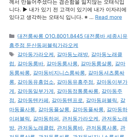
께서 만들어주셨다는 겸손함을 잃지않는 오태식입
니다. ▶ 내가 있기 전 고객이 있기에 내가 이자리에
있다고 생각하는 오태식 입니다. ※ …
Read more
카
대전룸싸롱 O1O.8001.8445 대전룸바 세종시유
테
흥주점 둔산동퍼블릭가라오케
고
태
갈마동가라오케
,
갈마동노래방
,
갈마동노래클
리
그
럽
,
갈마동룸바
,
갈마동룸사롱
,
갈마동룸살롱
,
갈마
동룸싸롱
,
갈마동비지니스룸싸롱
,
갈마동셔츠룸싸
롱
,
갈마동유흥업소
,
갈마동유흥주점
,
갈마동이부가
게
,
갈마동일부가게
,
갈마동정통룸싸롱
,
갈마동주
점
,
갈마동텐카페
,
갈마동텐프로
,
갈마동퍼블릭
,
갈
마동풀사롱
,
갈마동풀살롱
,
갈마동풀싸롱
,
갈마동하
이퍼블릭
,
갈마동하퍼
,
관저동가라오케
,
관저동노래
방
,
관저동노래클럽
,
관저동룸바
,
관저동룸사롱
,
관
저동룸살롱
,
관저동룸싸롱
,
관저동비지니스룸싸롱
,