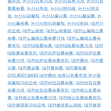
흥주점
,
논산시이부가게
,
논산시일부가게
,
논산시정
통룸싸롱
,
논산시주점
,
논산시텐카페
,
논산시텐프
로
,
논산시퍼블릭
,
논산시풀사롱
,
논산시풀살롱
,
논
산시풀싸롱
,
논산시하이퍼블릭
,
논산시하퍼
,
대전가
라오케
,
대전노래방
,
대전노래클럽
,
대전노블레스룸
싸롱
,
대전노블레스룸싸롱가격
,
대전노블레스룸싸
롱위치
,
대전대림룸싸롱
,
대전대림룸싸롱가격
,
대전
대림룸싸롱위치
,
대전라운딩룸싸롱
,
대전라운딩룸
싸롱가격
,
대전라운딩룸싸롱위치
,
대전룸바
,
대전룸
사롱
,
대전룸살롱
,
대전룸싸롱
,
대전룸싸롱
O1O.8001.8445 대전룸바 세종시유흥주점 둔산동
퍼블릭가라오케
,
대전버킹검룸싸롱
,
대전버킹검룸
싸롱가격
,
대전버킹검룸싸롱위치
,
대전베스트룸싸
롱
,
대전베스트룸싸롱가격
,
대전베스트룸싸롱위치
,
대전봉명동가라오케
,
대전봉명동노래방
,
대전봉명