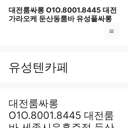
컨
대전룸싸롱 O1O.8001.8445 대전
텐
가라오케 둔산동룸바 유성풀싸롱
츠
로
메
건
너
뛰
뉴
기
유성텐카페
대전룸싸롱
O1O.8001.8445 대전룸
바 세종시유흥주점 둔산