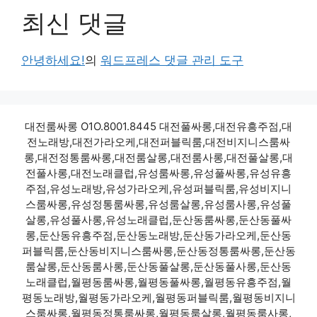
최신 댓글
안녕하세요!
의
워드프레스 댓글 관리 도구
대전룸싸롱 O1O.8001.8445 대전풀싸롱,대전유흥주점,대
전노래방,대전가라오케,대전퍼블릭룸,대전비지니스룸싸
롱,대전정통룸싸롱,대전룸살롱,대전룸사롱,대전풀살롱,대
전풀사롱,대전노래클럽,유성룸싸롱,유성풀싸롱,유성유흥
주점,유성노래방,유성가라오케,유성퍼블릭룸,유성비지니
스룸싸롱,유성정통룸싸롱,유성룸살롱,유성룸사롱,유성풀
살롱,유성풀사롱,유성노래클럽,둔산동룸싸롱,둔산동풀싸
롱,둔산동유흥주점,둔산동노래방,둔산동가라오케,둔산동
퍼블릭룸,둔산동비지니스룸싸롱,둔산동정통룸싸롱,둔산동
룸살롱,둔산동룸사롱,둔산동풀살롱,둔산동풀사롱,둔산동
노래클럽,월평동룸싸롱,월평동풀싸롱,월평동유흥주점,월
평동노래방,월평동가라오케,월평동퍼블릭룸,월평동비지니
스룸싸롱,월평동정통룸싸롱,월평동룸살롱,월평동룸사롱,