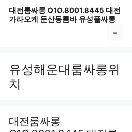
컨
대전룸싸롱 O1O.8001.8445 대전
텐
가라오케 둔산동룸바 유성풀싸롱
츠
로
메
건
너
뛰
뉴
기
유성해운대룸싸롱위
치
대전룸싸롱