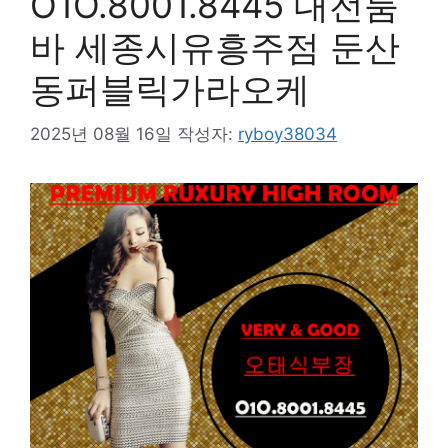
O1O.8001.8445 대전룸
바 세종시유흥주점 둔산
동퍼블릭가라오케
2025년 08월 16일
작성자:
ryboy38034