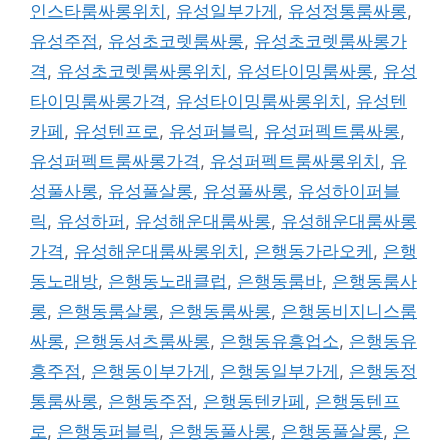
인스타룸싸롱위치
,
유성일부가게
,
유성정통룸싸롱
,
유성주점
,
유성초코렛룸싸롱
,
유성초코렛룸싸롱가
격
,
유성초코렛룸싸롱위치
,
유성타이밍룸싸롱
,
유성
타이밍룸싸롱가격
,
유성타이밍룸싸롱위치
,
유성텐
카페
,
유성텐프로
,
유성퍼블릭
,
유성퍼펙트룸싸롱
,
유성퍼펙트룸싸롱가격
,
유성퍼펙트룸싸롱위치
,
유
성풀사롱
,
유성풀살롱
,
유성풀싸롱
,
유성하이퍼블
릭
,
유성하퍼
,
유성해운대룸싸롱
,
유성해운대룸싸롱
가격
,
유성해운대룸싸롱위치
,
은행동가라오케
,
은행
동노래방
,
은행동노래클럽
,
은행동룸바
,
은행동룸사
롱
,
은행동룸살롱
,
은행동룸싸롱
,
은행동비지니스룸
싸롱
,
은행동셔츠룸싸롱
,
은행동유흥업소
,
은행동유
흥주점
,
은행동이부가게
,
은행동일부가게
,
은행동정
통룸싸롱
,
은행동주점
,
은행동텐카페
,
은행동텐프
로
,
은행동퍼블릭
,
은행동풀사롱
,
은행동풀살롱
,
은