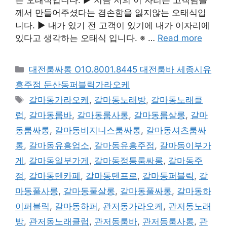
께서 만들어주셨다는 겸손함을 잃지않는 오태식입
니다. ▶ 내가 있기 전 고객이 있기에 내가 이자리에
있다고 생각하는 오태식 입니다. ※ …
Read more
카
대전룸싸롱 O1O.8001.8445 대전룸바 세종시유
테
흥주점 둔산동퍼블릭가라오케
고
태
갈마동가라오케
,
갈마동노래방
,
갈마동노래클
리
그
럽
,
갈마동룸바
,
갈마동룸사롱
,
갈마동룸살롱
,
갈마
동룸싸롱
,
갈마동비지니스룸싸롱
,
갈마동셔츠룸싸
롱
,
갈마동유흥업소
,
갈마동유흥주점
,
갈마동이부가
게
,
갈마동일부가게
,
갈마동정통룸싸롱
,
갈마동주
점
,
갈마동텐카페
,
갈마동텐프로
,
갈마동퍼블릭
,
갈
마동풀사롱
,
갈마동풀살롱
,
갈마동풀싸롱
,
갈마동하
이퍼블릭
,
갈마동하퍼
,
관저동가라오케
,
관저동노래
방
,
관저동노래클럽
,
관저동룸바
,
관저동룸사롱
,
관