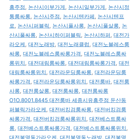
흥주점
,
논산시이부가게
,
논산시일부가게
,
논산시정
통룸싸롱
,
논산시주점
,
논산시텐카페
,
논산시텐프
로
,
논산시퍼블릭
,
논산시풀사롱
,
논산시풀살롱
,
논
산시풀싸롱
,
논산시하이퍼블릭
,
논산시하퍼
,
대전가
라오케
,
대전노래방
,
대전노래클럽
,
대전노블레스룸
싸롱
,
대전노블레스룸싸롱가격
,
대전노블레스룸싸
롱위치
,
대전대림룸싸롱
,
대전대림룸싸롱가격
,
대전
대림룸싸롱위치
,
대전라운딩룸싸롱
,
대전라운딩룸
싸롱가격
,
대전라운딩룸싸롱위치
,
대전룸바
,
대전룸
사롱
,
대전룸살롱
,
대전룸싸롱
,
대전룸싸롱
O1O.8001.8445 대전룸바 세종시유흥주점 둔산동
퍼블릭가라오케
,
대전버킹검룸싸롱
,
대전버킹검룸
싸롱가격
,
대전버킹검룸싸롱위치
,
대전베스트룸싸
롱
,
대전베스트룸싸롱가격
,
대전베스트룸싸롱위치
,
대전봉명동가라오케
,
대전봉명동노래방
,
대전봉명